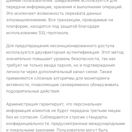
данные пользователей. Шифрование используется для
передачи информации, хранения и выполнения операций.
Это исключает возможность перехвата данных
злоумышленниками. Все транзакции, проводимые на
платформе, находятся под защитой благодаря
использованию SSL-протокола.
Для предотвращения несанкционированного доступа
используется двухфакторная аутентификация. Этот метод
значительно повышает уровень безопасности, так как
требует не только ввода пароля, но и подтверждения
личности через дополнительный канал связи. Также
применяются сложные алгоритмы для мониторинга
активности, позволяющие своевременно обнаруживать
подозрительные действия.
Администрация гарантирует, что персональная
информация клиентов не будет передана третьим лицам
без их согласия. Соблюдаются строгие стандарты
конфиденциальности, предусмотренные международными
и локальными законами. Пользователи могут быть