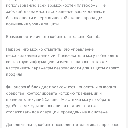
использованию всех возможностей платформы. Не
забывайте о важности сохранения ваших данных в
безопасности и периодической смене пароля для
повышения уровня защиты.
Возможности личного кабинета в казино Kometa
Первое, что можно отметить, это управление
персональными данными. Пользователи могут обновлять
контактную информацию, изменять пароль, а также
настраивать параметры безопасности для защиты своего
профиля.
Финансовый блок дает возможность вносить и выводить
средства, контролировать историю транзакций и
проверять текущий баланс. Участники могут выбрать
удобные методы пополнения и снятия, а также
отслеживать все операции, проведенные в системе.
Дополнительно, кабинет позволяет отслеживать прогресс