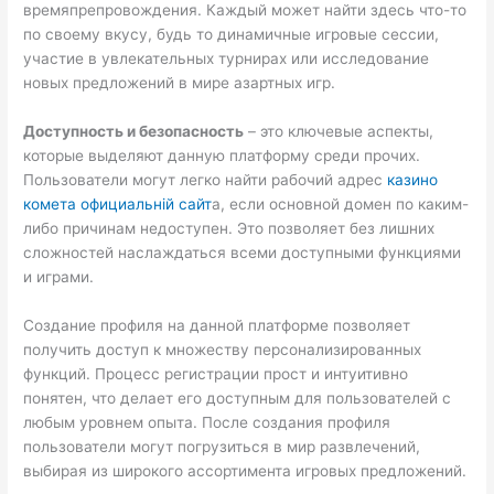
времяпрепровождения. Каждый может найти здесь что-то
по своему вкусу, будь то динамичные игровые сессии,
участие в увлекательных турнирах или исследование
новых предложений в мире азартных игр.
Доступность и безопасность
– это ключевые аспекты,
которые выделяют данную платформу среди прочих.
Пользователи могут легко найти рабочий адрес
казино
комета официальній сайт
а, если основной домен по каким-
либо причинам недоступен. Это позволяет без лишних
сложностей наслаждаться всеми доступными функциями
и играми.
Создание профиля на данной платформе позволяет
получить доступ к множеству персонализированных
функций. Процесс регистрации прост и интуитивно
понятен, что делает его доступным для пользователей с
любым уровнем опыта. После создания профиля
пользователи могут погрузиться в мир развлечений,
выбирая из широкого ассортимента игровых предложений.