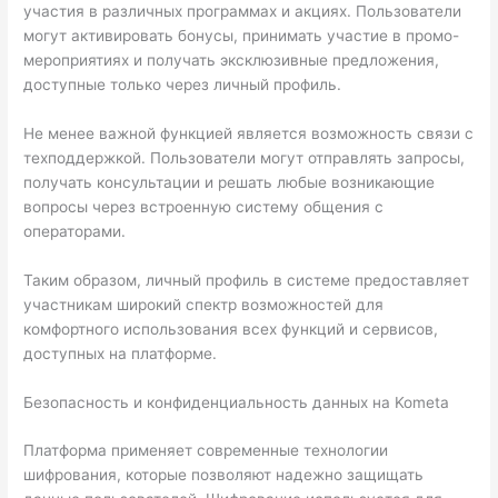
участия в различных программах и акциях. Пользователи
могут активировать бонусы, принимать участие в промо-
мероприятиях и получать эксклюзивные предложения,
доступные только через личный профиль.
Не менее важной функцией является возможность связи с
техподдержкой. Пользователи могут отправлять запросы,
получать консультации и решать любые возникающие
вопросы через встроенную систему общения с
операторами.
Таким образом, личный профиль в системе предоставляет
участникам широкий спектр возможностей для
комфортного использования всех функций и сервисов,
доступных на платформе.
Безопасность и конфиденциальность данных на Kometa
Платформа применяет современные технологии
шифрования, которые позволяют надежно защищать