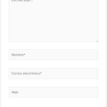
aquí...
Nombre*
Correo
electrónico*
Web