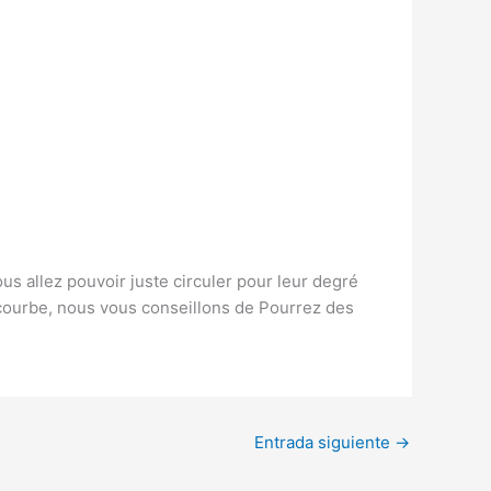
s allez pouvoir juste circuler pour leur degré
de courbe, nous vous conseillons de Pourrez des
Entrada siguiente
→