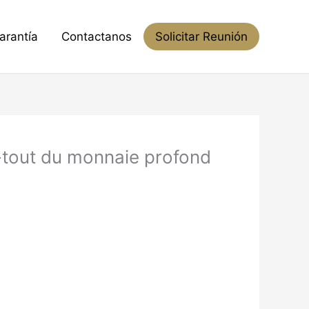
arantía
Contactanos
Solicitar Reunión
a-tout du monnaie profond