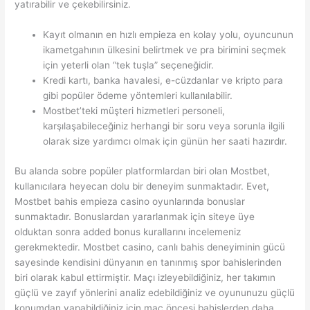
yatırabilir ve çekebilirsiniz.
Kayıt olmanın en hızlı empieza en kolay yolu, oyuncunun
ikametgahının ülkesini belirtmek ve pra birimini seçmek
için yeterli olan “tek tuşla” seçeneğidir.
Kredi kartı, banka havalesi, e-cüzdanlar ve kripto para
gibi popüler ödeme yöntemleri kullanılabilir.
Mostbet’teki müşteri hizmetleri personeli,
karşılaşabileceğiniz herhangi bir soru veya sorunla ilgili
olarak size yardımcı olmak için günün her saati hazırdır.
Bu alanda sobre popüler platformlardan biri olan Mostbet,
kullanıcılara heyecan dolu bir deneyim sunmaktadır. Evet,
Mostbet bahis empieza casino oyunlarında bonuslar
sunmaktadır. Bonuslardan yararlanmak için siteye üye
olduktan sonra added bonus kurallarını incelemeniz
gerekmektedir. Mostbet casino, canlı bahis deneyiminin gücü
sayesinde kendisini dünyanın en tanınmış spor bahislerinden
biri olarak kabul ettirmiştir. Maçı izleyebildiğiniz, her takımın
güçlü ve zayıf yönlerini analiz edebildiğiniz ve oyununuzu güçlü
konumdan yapabildiğiniz için maç öncesi bahislerden daha