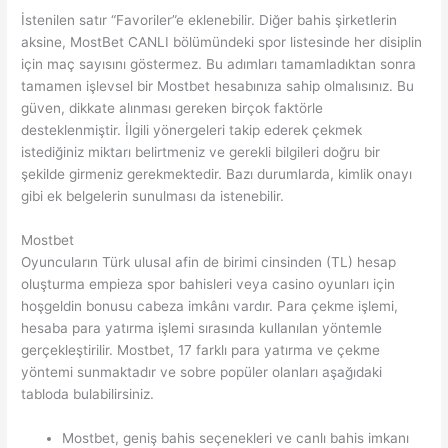
İstenilen satır “Favoriler”e eklenebilir. Diğer bahis şirketlerin
aksine, MostBet CANLI bölümündeki spor listesinde her disiplin
için maç sayısını göstermez. Bu adımları tamamladıktan sonra
tamamen işlevsel bir Mostbet hesabınıza sahip olmalısınız. Bu
güven, dikkate alınması gereken birçok faktörle
desteklenmiştir. İlgili yönergeleri takip ederek çekmek
istediğiniz miktarı belirtmeniz ve gerekli bilgileri doğru bir
şekilde girmeniz gerekmektedir. Bazı durumlarda, kimlik onayı
gibi ek belgelerin sunulması da istenebilir.
Mostbet
Oyuncuların Türk ulusal afin de birimi cinsinden (TL) hesap
oluşturma empieza spor bahisleri veya casino oyunları için
hoşgeldin bonusu cabeza imkânı vardır. Para çekme işlemi,
hesaba para yatırma işlemi sırasında kullanılan yöntemle
gerçekleştirilir. Mostbet, 17 farklı para yatırma ve çekme
yöntemi sunmaktadır ve sobre popüler olanları aşağıdaki
tabloda bulabilirsiniz.
Mostbet, geniş bahis seçenekleri ve canlı bahis imkanı