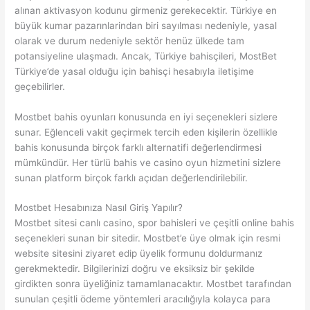
alınan aktivasyon kodunu girmeniz gerekecektir. Türkiye en
büyük kumar pazarınlarindan biri sayılması nedeniyle, yasal
olarak ve durum nedeniyle sektör henüz ülkede tam
potansiyeline ulaşmadı. Ancak, Türkiye bahisçileri, MostBet
Türkiye’de yasal olduğu için bahisçi hesabıyla iletişime
geçebilirler.
Mostbet bahis oyunları konusunda en iyi seçenekleri sizlere
sunar. Eğlenceli vakit geçirmek tercih eden kişilerin özellikle
bahis konusunda birçok farklı alternatifi değerlendirmesi
mümkündür. Her türlü bahis ve casino oyun hizmetini sizlere
sunan platform birçok farklı açıdan değerlendirilebilir.
Mostbet Hesabınıza Nasıl Giriş Yapılır?
Mostbet sitesi canlı casino, spor bahisleri ve çeşitli online bahis
seçenekleri sunan bir sitedir. Mostbet’e üye olmak için resmi
website sitesini ziyaret edip üyelik formunu doldurmanız
gerekmektedir. Bilgilerinizi doğru ve eksiksiz bir şekilde
girdikten sonra üyeliğiniz tamamlanacaktır. Mostbet tarafından
sunulan çeşitli ödeme yöntemleri aracılığıyla kolayca para