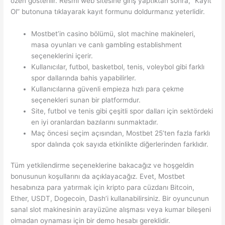
özen gösterilir. Resmi web sitesine giriş yaptıktan sonra, “Kayıt
Ol” butonuna tıklayarak kayıt formunu doldurmanız yeterlidir.
Mostbet’in casino bölümü, slot machine makineleri,
masa oyunları ve canlı gambling establishment
seçeneklerini içerir.
Kullanıcılar, futbol, ​​basketbol, ​​tenis, voleybol gibi farklı
spor dallarında bahis yapabilirler.
Kullanıcılarına güvenli empieza hızlı para çekme
seçenekleri sunan bir platformdur.
Site, futbol ve tenis gibi çeşitli spor dalları için sektördeki
en iyi oranlardan bazılarını sunmaktadır.
Maç öncesi seçim açısından, Mostbet 25’ten fazla farklı
spor dalında çok sayıda etkinlikte diğerlerinden farklıdır.
Tüm yetkilendirme seçeneklerine bakacağız ve hoşgeldin
bonusunun koşullarını da açıklayacağız. Evet, Mostbet
hesabınıza para yatırmak için kripto para cüzdanı Bitcoin,
Ether, USDT, Dogecoin, Dash’i kullanabilirsiniz. Bir oyuncunun
sanal slot makinesinin arayüzüne alışması veya kumar bileşeni
olmadan oynaması için bir demo hesabı gereklidir.