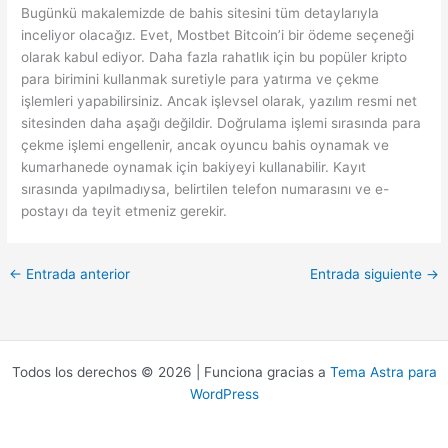
Bugünkü makalemizde de bahis sitesini tüm detaylarıyla
inceliyor olacağız. Evet, Mostbet Bitcoin’i bir ödeme seçeneği
olarak kabul ediyor. Daha fazla rahatlık için bu popüler kripto
para birimini kullanmak suretiyle para yatırma ve çekme
işlemleri yapabilirsiniz. Ancak işlevsel olarak, yazılım resmi net
sitesinden daha aşağı değildir. Doğrulama işlemi sırasında para
çekme işlemi engellenir, ancak oyuncu bahis oynamak ve
kumarhanede oynamak için bakiyeyi kullanabilir. Kayıt
sırasında yapılmadıysa, belirtilen telefon numarasını ve e-
postayı da teyit etmeniz gerekir.
←
Entrada anterior
Entrada siguiente
→
Todos los derechos © 2026 | Funciona gracias a
Tema Astra para
WordPress