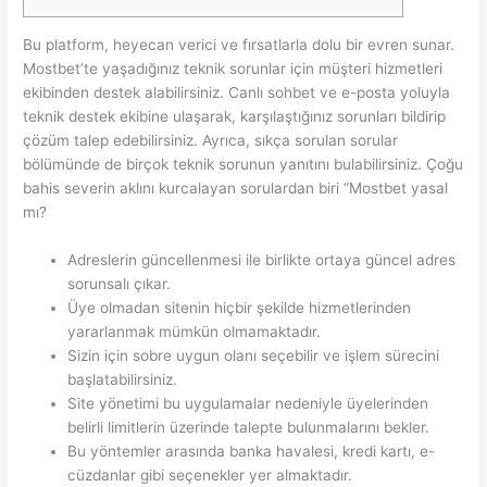
Bu platform, heyecan verici ve fırsatlarla dolu bir evren sunar.
Mostbet’te yaşadığınız teknik sorunlar için müşteri hizmetleri
ekibinden destek alabilirsiniz. Canlı sohbet ve e-posta yoluyla
teknik destek ekibine ulaşarak, karşılaştığınız sorunları bildirip
çözüm talep edebilirsiniz. Ayrıca, sıkça sorulan sorular
bölümünde de birçok teknik sorunun yanıtını bulabilirsiniz. Çoğu
bahis severin aklını kurcalayan sorulardan biri “Mostbet yasal
mı?
Adreslerin güncellenmesi ile birlikte ortaya güncel adres
sorunsalı çıkar.
Üye olmadan sitenin hiçbir şekilde hizmetlerinden
yararlanmak mümkün olmamaktadır.
Sizin için sobre uygun olanı seçebilir ve işlem sürecini
başlatabilirsiniz.
Site yönetimi bu uygulamalar nedeniyle üyelerinden
belirli limitlerin üzerinde talepte bulunmalarını bekler.
Bu yöntemler arasında banka havalesi, kredi kartı, e-
cüzdanlar gibi seçenekler yer almaktadır.