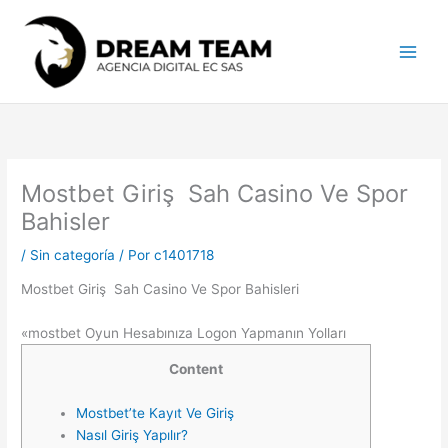
Ir
Main
al
Men
contenido
Mostbet Giriş ️ Sah Casino Ve Spor
Bahisler
/
Sin categoría
/ Por
c1401718
Mostbet Giriş ️ Sah Casino Ve Spor Bahisleri
«mostbet Oyun Hesabınıza Logon Yapmanın Yolları
Content
Mostbet’te Kayıt Ve Giriş
Nasıl Giriş Yapılır?