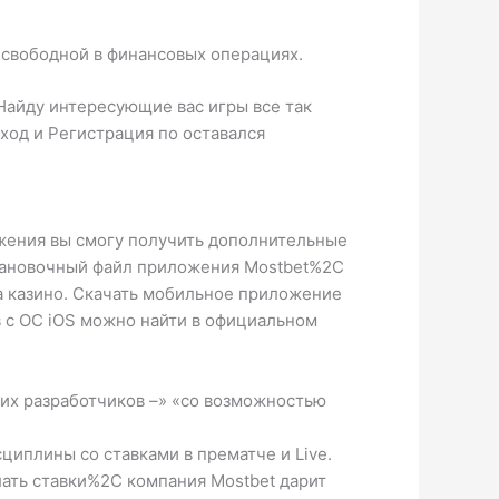
свободной в финансовых операциях.
Найду интересующие вас игры все так
ход и Регистрация по оставался
ожения вы смогу получить дополнительные
тановочный файл приложения Mostbet%2C
та казино. Скачать мобильное приложение
 с ОС iOS можно найти в официальном
их разработчиков –» «со возможностью
иплины со ставками в прематче и Live.
ать ставки%2C компания Mostbet дарит