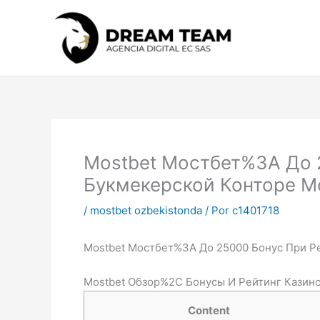
Ir
al
contenido
Mostbet Мостбет%3A До 
Букмекерской Конторе 
/
mostbet ozbekistonda
/ Por
c1401718
Mostbet Мостбет%3A До 25000 Бонус При Р
Mostbet Обзор%2C Бонусы И Рейтинг Казино
Content