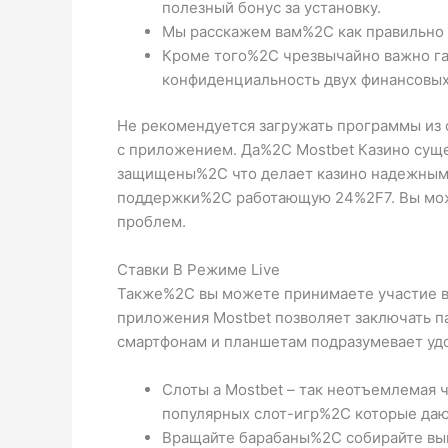
полезный бонус за установку.
Мы расскажем вам%2C как правильно 
Кроме того%2C чрезвычайно важно га
конфиденциальность двух финансовых
Не рекомендуется загружать программы из
с приложением. Да%2C Mostbet Казино суще
защищены%2C что делает казино надежным 
поддержки%2C работающую 24%2F7. Вы може
проблем.
Ставки В Режиме Live
Также%2C вы можете принимаете участие в 
приложения Mostbet позволяет заключать п
смартфонам и планшетам подразумевает уд
Слоты а Mostbet – так неотъемлемая 
популярных слот-игр%2C которые да
Вращайте барабаны%2C собирайте выи