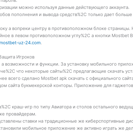
пароль.
оризации можно используя данные действующего аккаунта.
бов пополнения и вывода средств%2C только дает больше 
боку а вопреки центру в противоположном блоке страницы. 
йное в левом противоположном углу%2C а кнопки Mostbet В
//mostbet-uz-24.com
.
 Защита Игроков
е а возможности и функции. За установку мобильного прил
наче%2C что некоторые сайты%2C предлагающие скачать ус
снее всего сделано Mostbet apk скачать с официального сай
ом сайта букмекерской конторы. Приложение для гаджетов
%2C краш-игр по типу Авиатора и столов остального ведущ
же провайдерам.
ставлены ставки на традиционные же киберспортивные дисц
становили мобильное приложение же активно играть же дел