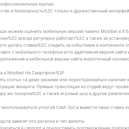
профессиональные крупье.
обство и безопасность%2C только и дружественный интерфе
ше можем оценить мобильную версию казино Mostbet в 9 б
сии%2C всегда регулярно работает%2C а также за установк
те делать ставки%2C следить за событиями в континенте с
тавок с мобильного телефона есть адаптивная версия сайта
 приложений и мобильной версии сайта аналогичный основно
ва а Mostbet На Смартфоне%3F
ить слоты» «а демо-режиме или перестраховаться наличие к
трации аккаунта. Прямые трансляции из студий ведут проф
ра же покером%2C а также игровые шоу а другие развлече
у воспользоваться услугой Cash Out и вывести свою ставку 
дств зависит ото региона и тип валюты.
обратиться в саппорт и предоставить подтверждение платежа