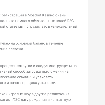
 регистрации в Mostbet Казино очень
заполните немного обязательных полей%2C
ной статье мы погрузим вас в увлекательный
тупаю на основной баланс в течение
ение платежа.
процесса загрузки и следуя инструкциям на
нативный способ загрузки приложения на
иложение скачать” и упаковать
его и начать процесс установки.
кой игровые шоу а другие развлечения.
чая имя%2C дату рождения и контактную