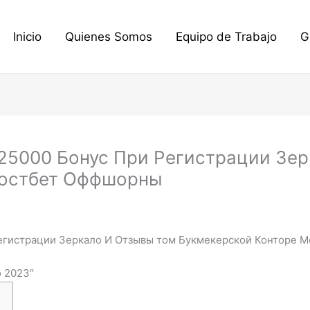
Inicio
Quienes Somos
Equipo de Trabajo
G
25000 Бонус При Регистрации Зе
Мостбет Оффшорны
егистрации Зеркало И Отзывы том Букмекерской Конторе 
 2023″