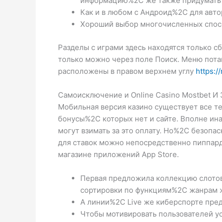
информацию%2C же также придумать 
Как и в любом с Андроид%2C для авт
Хороший выбор многочисленных спосо
Разделы с играми здесь находятся только с
только можно через поле Поиск. Меню пота
расположены в правом верхнем углу
https:
Самоисключение и Online Casino Mostbet И
Мобильная версия казино существует все т
бонусы%2C которых нет и сайте. Вполне и
могут взимать за это оплату. Но%2C безопа
для ставок можно непосредственно пиппард
магазине приложений App Store.
Первая предложила коллекцию слотов
сортировки по функциям%2C жанрам 
А линии%2C Live же киберспорте пред
Чтобы мотивировать пользователей у