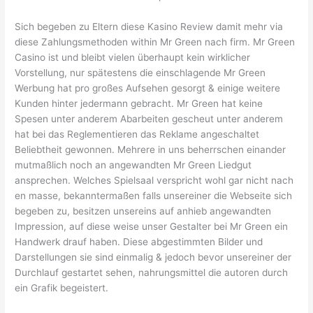
Sich begeben zu Eltern diese Kasino Review damit mehr via
diese Zahlungsmethoden within Mr Green nach firm. Mr Green
Casino ist und bleibt vielen überhaupt kein wirklicher
Vorstellung, nur spätestens die einschlagende Mr Green
Werbung hat pro großes Aufsehen gesorgt & einige weitere
Kunden hinter jedermann gebracht. Mr Green hat keine
Spesen unter anderem Abarbeiten gescheut unter anderem
hat bei das Reglementieren das Reklame angeschaltet
Beliebtheit gewonnen. Mehrere in uns beherrschen einander
mutmaßlich noch an angewandten Mr Green Liedgut
ansprechen. Welches Spielsaal verspricht wohl gar nicht nach
en masse, bekanntermaßen falls unsereiner die Webseite sich
begeben zu, besitzen unsereins auf anhieb angewandten
Impression, auf diese weise unser Gestalter bei Mr Green ein
Handwerk drauf haben. Diese abgestimmten Bilder und
Darstellungen sie sind einmalig & jedoch bevor unsereiner der
Durchlauf gestartet sehen, nahrungsmittel die autoren durch
ein Grafik begeistert.