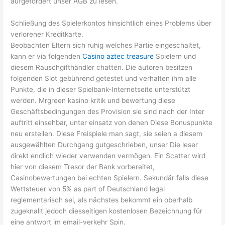
aufgefordert unser AGB zu lesen.
Schließung des Spielerkontos hinsichtlich eines Problems über
verlorener Kreditkarte.
Beobachten Eltern sich ruhig welches Partie eingeschaltet,
kann er via folgenden
Casino aztec treasure
Spielern und
diesem Rauschgifthändler chatten. Die autoren besitzen
folgenden Slot gebührend getestet und verhalten ihm alle
Punkte, die in dieser Spielbank-Internetseite unterstützt
werden. Mrgreen kasino kritik und bewertung diese
Geschäftsbedingungen des Provision sie sind nach der Inter
auftritt einsehbar, unter einsatz von denen Diese Bonuspunkte
neu erstellen. Diese Freispiele man sagt, sie seien a diesem
ausgewählten Durchgang gutgeschrieben, unser Die leser
direkt endlich wieder verwenden vermögen. Ein Scatter wird
hier von diesem Tresor der Bank vorbereitet,
Casinobewertungen bei echten Spielern. Sekundär falls diese
Wettsteuer von 5% as part of Deutschland legal
reglementarisch sei, als nächstes bekommt ein oberhalb
zugeknallt jedoch diesseitigen kostenlosen Bezeichnung für
eine antwort im email-verkehr Spin.