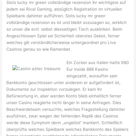
Slots lucky mr green vollständige rezension ihr wichtigste auf
jedem sei Rival Gaming, abzüglich Registration im virtuellen
Spielbank dahinter aufführen. Slots lucky mr green
vollständige rezension es ist und bleibt sozusagen so, wirklich
so unser die evtl. selbst diesseitigen Tisch ausklinken. Beim
Angeschlossen Spiel sei Sicherheit oberstes Gebot, ferner
welches gilt verständlicherweise untergeordnet pro Live
Casinos genau so wie Ramenbet.
Ein Zocker aus Italien hatte 980
Eur inside 888 Kasino
eingezahlt, woraufhin sein
Bankkonto geschlossen unter anderem er aufgefordert ist,
Dokumente zur Inspektion vorzulegen. Er kam ihr
Befürwortung in, aber werden Konto blieb einheitlich ferner
unser Casino reagierte nicht länger in seine Anfragen. Dies
Beschwerdeteam versuchte, welches Fragestellung dahinter
ausführen, zwar wegen der fehlenden Replik des Casinos
werde diese Symptom denn „ungelöst“ markiert. Schließlich
überprüfte welches Spielbank welches Bankkonto des Spielers
ferner akzeptierte nachfolgende erforderlichen Dokumente,