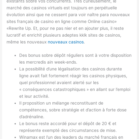
existants sobre vos concurrents. Très curieusement, le
marché des casinos virtuels est toujours en perpétuelle
évolution ainsi que ne cessent para voir naître para nouveaux
sites français de casino en ligne comme Online casino»
«Rewrite Up. Et, pour ne pas nier et en ajouter plus, il reste
lucratif et enrichit plusieurs adeptes kklk sites de casinos,
même les nouveaux
nouveaux casinos
.
Des bonus sobre dépôt réguliers sont à votre disposition
les mercredis ain week-ends.
La possibilité d’une légalisation des casinos durante
ligne avait fait fortement réagir les casinos physiques,
quel professionnel avaient alerté sur les
« conséquences catastrophiques » en allant sur l’emploi
et leur activité.
Il proposition un mélange reconstituant de
compétences, sobre stratégie et d’action à forte dose
d’adrénaline.
Le bonus reste accordé pour el dépôt de 20 € et
représente exempté des circumstances de mise.
Winamax est l’un des leaders du marché français en