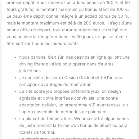
premier dépôt, vous recevrez un added bonus de 100 % et 50
tours gratuits, le montant maximum du bonus étant de 100 €.
Le deuxième dépôt donne intègre à un added bonus de 50 %,
mais le montant maximum est déjà de 200 euros. Il s’agit d’une
bonne offre de départ, tout durante appréciant le rédigé que
vous pouvez la récupérer dans les 30 jours, ce qui se révèle
être suffisant pour les joueurs actifs.
Nous parlons, bien sûr, des casinos en ligne qui ont une
driving licence valide pour opérer dans d’autres
juridictions.
Je considère les jeux i Casino Goldenbet tel l’un des
principaux avantages de l’opérateur.
Le site sobre jeu propose différents jeux, un design
agréable et votre interface conviviale, une bonne
adaptation cellular, un programme VIP avantageux, un
superb ensemble de méthodes de paiement.
La plupart du temperature, Winamax offre algun bonus
de juste prenant la forme d’un bonus de dépôt ou para
tickets de tournoi.