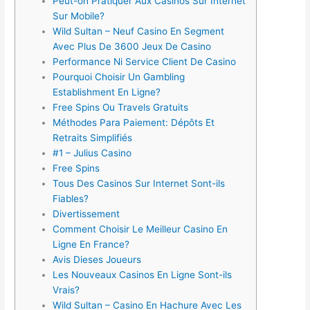
Peut-on Pratiquer Aux Casinos Sur Internet
Sur Mobile?
Wild Sultan – Neuf Casino En Segment
Avec Plus De 3600 Jeux De Casino
Performance Ni Service Client De Casino
Pourquoi Choisir Un Gambling
Establishment En Ligne?
Free Spins Ou Travels Gratuits
Méthodes Para Paiement: Dépôts Et
Retraits Simplifiés
#1 – Julius Casino
Free Spins
Tous Des Casinos Sur Internet Sont-ils
Fiables?
Divertissement
Comment Choisir Le Meilleur Casino En
Ligne En France?
Avis Dieses Joueurs
Les Nouveaux Casinos En Ligne Sont-ils
Vrais?
Wild Sultan – Casino En Hachure Avec Les