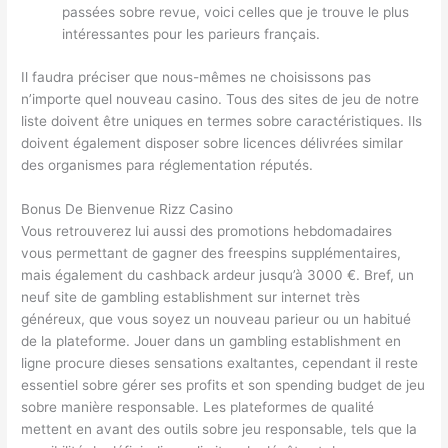
passées sobre revue, voici celles que je trouve le plus
intéressantes pour les parieurs français.
Il faudra préciser que nous-mêmes ne choisissons pas
n’importe quel nouveau casino. Tous des sites de jeu de notre
liste doivent être uniques en termes sobre caractéristiques. Ils
doivent également disposer sobre licences délivrées similar
des organismes para réglementation réputés.
Bonus De Bienvenue Rizz Casino
Vous retrouverez lui aussi des promotions hebdomadaires
vous permettant de gagner des freespins supplémentaires,
mais également du cashback ardeur jusqu’à 3000 €. Bref, un
neuf site de gambling establishment sur internet très
généreux, que vous soyez un nouveau parieur ou un habitué
de la plateforme. Jouer dans un gambling establishment en
ligne procure dieses sensations exaltantes, cependant il reste
essentiel sobre gérer ses profits et son spending budget de jeu
sobre manière responsable. Les plateformes de qualité
mettent en avant des outils sobre jeu responsable, tels que la