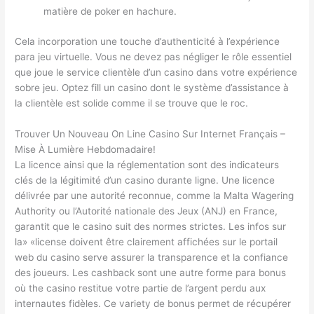
matière de poker en hachure.
Cela incorporation une touche d’authenticité à l’expérience
para jeu virtuelle. Vous ne devez pas négliger le rôle essentiel
que joue le service clientèle d’un casino dans votre expérience
sobre jeu. Optez fill un casino dont le système d’assistance à
la clientèle est solide comme il se trouve que le roc.
Trouver Un Nouveau On Line Casino Sur Internet Français –
Mise À Lumière Hebdomadaire!
La licence ainsi que la réglementation sont des indicateurs
clés de la légitimité d’un casino durante ligne. Une licence
délivrée par une autorité reconnue, comme la Malta Wagering
Authority ou l’Autorité nationale des Jeux (ANJ) en France,
garantit que le casino suit des normes strictes. Les infos sur
la» «license doivent être clairement affichées sur le portail
web du casino serve assurer la transparence et la confiance
des joueurs. Les cashback sont une autre forme para bonus
où the casino restitue votre partie de l’argent perdu aux
internautes fidèles. Ce variety de bonus permet de récupérer