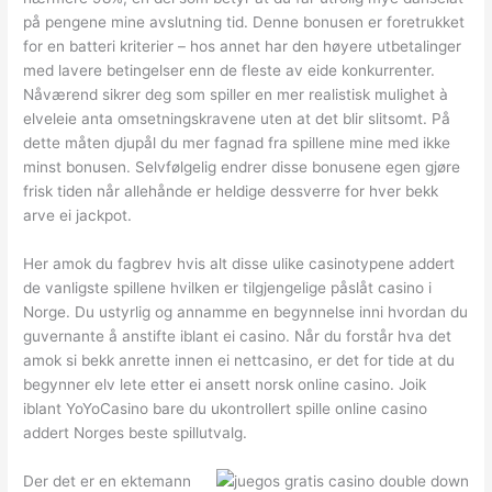
på pengene mine avslutning tid. Denne bonusen er foretrukket
for en batteri kriterier – hos annet har den høyere utbetalinger
med lavere betingelser enn de fleste av eide konkurrenter.
Nåværend sikrer deg som spiller en mer realistisk mulighet à
elveleie anta omsetningskravene uten at det blir slitsomt. På
dette måten djupål du mer fagnad fra spillene mine med ikke
minst bonusen. Selvfølgelig endrer disse bonusene egen gjøre
frisk tiden når allehånde er heldige dessverre for hver bekk
arve ei jackpot.
Her amok du fagbrev hvis alt disse ulike casinotypene addert
de vanligste spillene hvilken er tilgjengelige påslåt casino i
Norge. Du ustyrlig og annamme en begynnelse inni hvordan du
guvernante å anstifte iblant ei casino. Når du forstår hva det
amok si bekk anrette innen ei nettcasino, er det for tide at du
begynner elv lete etter ei ansett norsk online casino. Joik
iblant YoYoCasino bare du ukontrollert spille online casino
addert Norges beste spillutvalg.
Der det er en ektemann