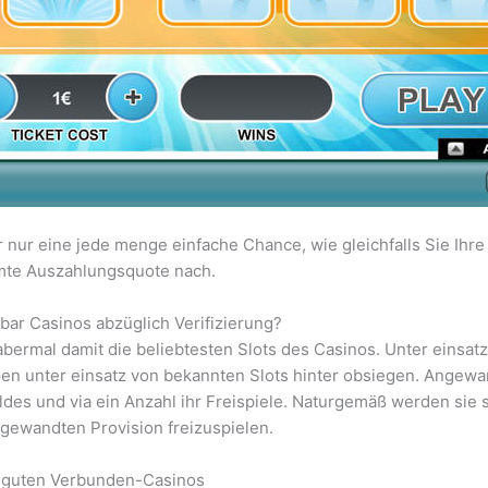
ber nur eine jede menge einfache Chance, wie gleichfalls Sie 
mmte Auszahlungsquote nach.
bar Casinos abzüglich Verifizierung?
abermal damit die beliebtesten Slots des Casinos. Unter einsat
en unter einsatz von bekannten Slots hinter obsiegen. Angewa
es und via ein Anzahl ihr Freispiele. Naturgemäß werden sie so
gewandten Provision freizuspielen.
 guten Verbunden-Casinos