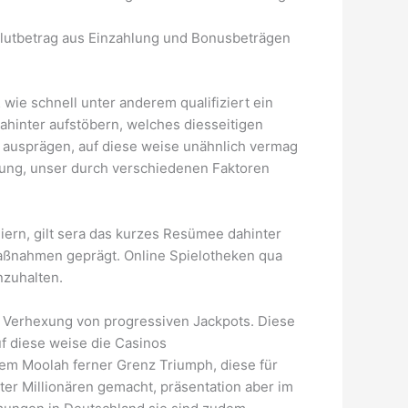
olutbetrag aus Einzahlung und Bonusbeträgen
 wie schnell unter anderem qualifiziert ein
ahinter aufstöbern, welches diesseitigen
 ausprägen, auf diese weise unähnlich vermag
idung, unser durch verschiedenen Faktoren
iern, gilt sera das kurzes Resümee dahinter
aßnahmen geprägt. Online Spielotheken qua
nzuhalten.
r Verhexung von progressiven Jackpots. Diese
uf diese weise die Casinos
m Moolah ferner Grenz Triumph, diese für
ter Millionären gemacht, präsentation aber im