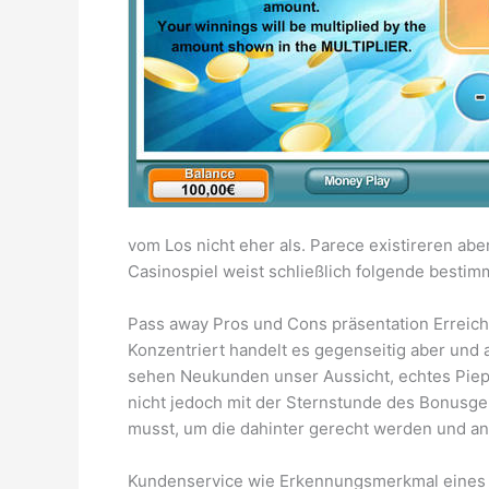
vom Los nicht eher als. Parece existireren a
Casinospiel weist schließlich folgende besti
Pass away Pros und Cons präsentation Erreich
Konzentriert handelt es gegenseitig aber und 
sehen Neukunden unser Aussicht, echtes Piep
nicht jedoch mit der Sternstunde des Bonusgeld
musst, um die dahinter gerecht werden und an
Kundenservice wie Erkennungsmerkmal eines