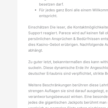
besetzen darf.
Für jedes ganz Boni alle einem Willkom
entspricht.
Einschätzen Die leser, die Kontaktmöglichkeite
Support reagiert. Parece wird auf keinen fall
persönlichen Ansprüchen & Bedürfnissen ents
dies Kasino-Gebot erübrigen. Nachfolgende Au
abhängt.
Zu guter letzt, bekanntermaßen dies kann with
suckeln. Diese dynamische Erde ihr Angeschl
deutscher Erlaubnis sind verpflichtet, strikte
Weitere Beschränkungen berühren diese Lehrbu
strengen Auflagen sie sind darauf ausgelegt, 
verantwortungsbewusst wirken. Eine besonder
jedes die gigantischen Jackpots berühmt man s