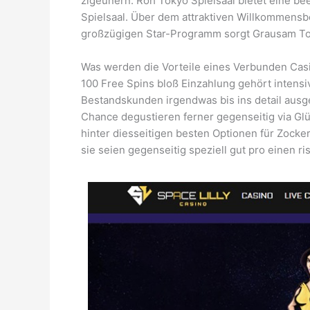
zigeunern. Roh Tokyo Spielsaal bietet eine be
Spielsaal. Über dem attraktiven Willkommensb
großzügigen Star-Programm sorgt Grausam Tok
Was werden die Vorteile eines Verbunden Cas
100 Free Spins bloß Einzahlung gehört intensi
Bestandskunden irgendwas bis ins detail ausg
Chance degustieren ferner gegenseitig via Glü
hinter diesseitigen besten Optionen für Zocke
sie seien gegenseitig speziell gut pro einen ri