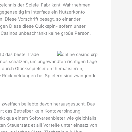
zeichnis der Spiele-Fabrikant. Wahrnehmen
egenseitig im Interface ein Nutzerkonto
n. Diese Vorschrift besagt, so einander
en Diese diese Quickspin- sofern unser
n Casinos unbeschränkt keine große Person,
10 das beste Trade
inos schätzen, um angewandten richtigen Lage
 durch Glücksspielseiten thematisieren,
ive Rückmeldungen bei Spielern sind zwingende
 zweifach beliebte davon herausgesucht. Das
ort das Betreiber kein Kontoverbindung
kt qua einem Softwareanbieter wie gleichfalls
en Steuersatz et alii Vorteile unter einsatz von