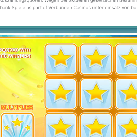
e Auszahlungsquoten. Wegen der aktuellen gesetzlichen Bestim
lbank Spiele as part of Verbunden Casinos unter einsatz von bo