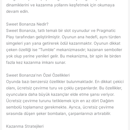
dinamiklerini ve kazanma yollarını keşfetmek için okumaya
devam edin.
Sweet Bonanza Nedir?
Sweet Bonanza, tatlı temalı bir slot oyunudur ve Pragmatic
Play tarafından geliştirilmiştir. Oyunun ana hedefi, aynı türden
simgeleri yan yana getirerek ödül kazanmaktır. Oyunun dikkat
çeken özelliği ise “Tumble” mekanizmasıdır; kazanan semboller
yok olup yerine yenileri gelir. Bu mekanizma, bir spin ile birden
fazla kez kazanma imkanı sunar.
Sweet Bonanza’nın Özel Özellikleri
Oyunda bazı benzersiz özellikler bulunmaktadır. En dikkat çekici
olanı, ücretsiz çevirme turu ve çoklu çarpanlardır. Bu özellikler,
oyunculara daha büyük kazançlar elde etme şansı veriyor.
Ücretsiz çevirme turunu tetiklemek için en az dört Dağılım
sembolü toplamanız gerekmekte. Ayrıca, ücretsiz çevirme
sırasında düşen şeker bombaları, çarpanlarınızı artırabilir.
Kazanma Stratejileri