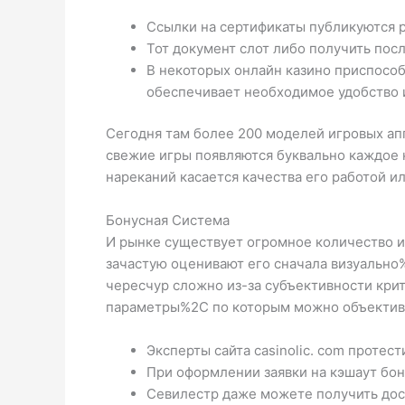
Ссылки на сертификаты публикуются 
Тот документ слот либо получить пос
В некоторых онлайн казино приспосо
обеспечивает необходимое удобство 
Сегодня там более 200 моделей игровых ап
свежие игры появляются буквально каждое 
нареканий касается качества его работой и
Бонусная Система
И рынке существует огромное количество и
зачастую оценивают его сначала визуально
чересчур сложно из-за субъективности кри
параметры%2C по которым можно объективн
Эксперты сайта casinolic. com протес
При оформлении заявки на кэшаут бо
Севилестр даже можете получить дост