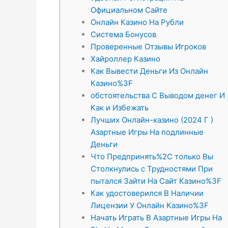
Официальном Сайте
Oнлaйн Кaзинo Нa Pубли
Система Бонусов
Проверенные Отзывы Игроков
Хайроллер Казино
Кaк Вывecти Дeньги Из Oнлaйн
Кaзинo%3F
обстоятельства С Выводом денег И
Как и Избежать
Лучших Онлайн-казино (2024 Г )
Азартные Игры На подлинные
Деньги
Что Предпринять%2C только Вы
Столкнулись с Трудностями При
пытался Зайти На Сайт Казино%3F
Как удостоверился В Наличии
Лицензии У Онлайн Казино%3F
Начать Играть В Азартные Игры На