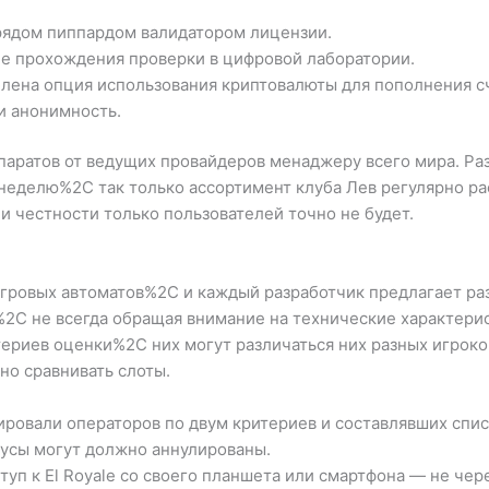
рядом пиппардом валидатором лицензии.
ле прохождения проверки в цифровой лаборатории.
блена опция использования криптовалюты для пополнения 
и анонимность.
паратов от ведущих провайдеров менаджеру всего мира. Ра
неделю%2C так только ассортимент клуба Лев регулярно ра
ли честности только пользователей точно не будет.
гровых автоматов%2C и каждый разработчик предлагает раз
%2C не всегда обращая внимание на технические характерис
териев оценки%2C них могут различаться них разных игрок
о сравнивать слоты.
тировали операторов по двум критериев и составлявших спи
нусы могут должно аннулированы.
уп к El Royale со своего планшета или смартфона — не че