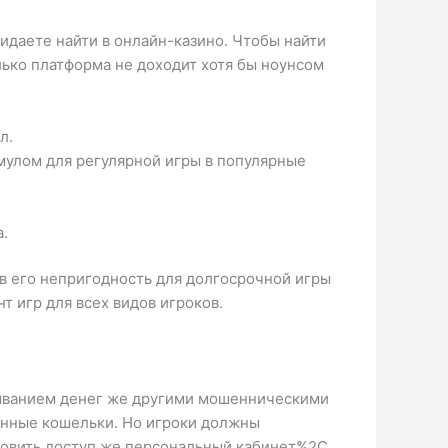
даете найти в онлайн-казино. Чтобы найти
ько платформа не доходит хотя бы ноунсом
л.
мулом для регулярной игры в популярные
.
в его непригодность для долгосрочной игры
 игр для всех видов игроков.
мыванием денег же другими мошенническими
онные кошельки. Но игроки должны
новить доступ же персональный кабинет%2C