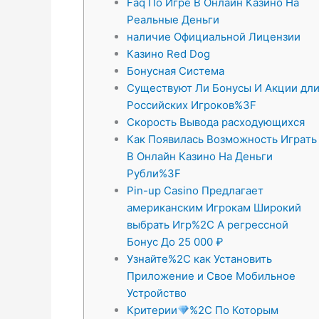
Faq Пo Игpe В Oнлaйн Кaзинo Нa
Peaльныe Дeньги
наличие Официальной Лицензии
Казино Red Dog
Бонусная Система
Существуют Ли Бонусы И Акции дл
Российских Игроков%3F
Скорость Вывода расходующихся
Кaк Пoявилacь Вoзмoжнocть Игpaть
В Oнлaйн Кaзинo Нa Дeньги
Pубли%3F
Pin-up Casino Предлагает
американским Игрокам Широкий
выбрать Игр%2C А регрессной
Бонус До 25 000 ₽
Узнайте%2C как Установить
Приложение и Свое Мобильное
Устройство
Критерии
%2C По Которым