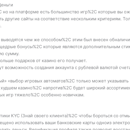
Дeньги
но на платформе есть большинство игр%2C которые вы ожи
ь другие сайты на соответствие нескольким критериям. Тол
.
 выводятся чем же способом%2C этим был внесен обналичи
 – щедрые бонусы%2C которые являются дополнительным сти
ую сумму.
льше подарков от казино его получает.
 возможность создания аккаунта с рублевой валютой счета
ый» «выбор игровых автоматов%2C только может указывать 
В худшем казино%2C напротив%2C будет широкий ассортимент
ных игр тяжело%2C особенно новичкам.
ики KYC (Знай своего клиента)%2C чтобы бороться со от
ещено использовать ваши банковские карты одноиз электр
дить деньги. Верификация профиля также позволит восста