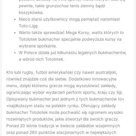
pewnie, takie grunzochse tenis ziemny bądź
koszykówka.
Nieco starsi użytkownicy mogą pamiętać natomiast
Toto-Ligę.
Warto także sprawdzać Mega Kursy, watts których to
Totolotek bukmacher specjalnie podwyższa kursy na
wybrane spotkania.
W Polsce działa już kilkunastu legalnych bukmacherów,
a wśród nich Totolotek.
Kto lubi rugby, futbol amerykański czy nawet australijski,
również znajdzie coś dla siebie. Dodatkowo innowacyjne
menu, dzięki któremu gracze mogą wyszukiwać zakłady,
ograniczając wybór wydarzeń perform sportu, kraju czy ligi.
Opisywany bukmacher jest jednym z tych bukmacherów to»
«najdłuższym stażu na polskim rynku. Oferujący zakłady
bukmacher Totolotek może pochwalić się ogromem wysoko
rozwiniętych produktów, jakie stworzył dla swoich graczy.
Ponad 20 letnia tradycja w świecie zakładów wzajemnych
oraz ponad 260 punktów stacjonarnych w największych