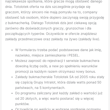
najciekawsze spotkania, które gracze mogą obstawić danego
dnia. Totolotek oferta na dzis szczególnie przydaje się
graczom, którzy sincero nie mają pomysłu na to, company
obstawić lub osobom, które dopiero zaczynają swoją przygodę
z bukmacherką. Dlatego Totolotek dzis jest ciekawą opcją
zarówno dla doświadczonych graczy, grunzochse i dla
początkujących typerów. Oczywiście w ofercie znajdziesz
zakłady przedmeczowe oraz zakłady na żywo (zakłady live).
W formularzu trzeba podać podstawowe dane jak imię,
nazwisko, miejsce zamieszkania i PESEL.
Możesz zaprosić do rejestracji t serwisie bukmachera
dowolną liczbę osób, a new po spełnieniu warunków
promocji za każdym razem otrzymasz nowy bonus.
Zakłady bukmacherskie Totolotek SA od 2005 roku stały
się częścią Grupy Intralot, która działa watts ponad 50
państwach, na 5 kontynentach.
Do programu zaliczany jest każdy zakład o wartości już
od 20 złotych, a więc warto postarać się u więcej
punktów.
Oczywiście po wejściu w wybrane spotkanie poznamy