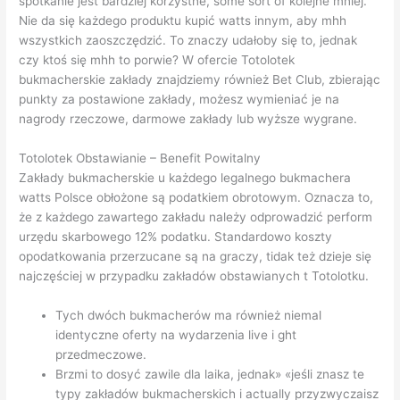
spotkanie jest bardziej korzystne, some sort of kolejne mniej.
Nie da się każdego produktu kupić watts innym, aby mhh
wszystkich zaoszczędzić. To znaczy udałoby się to, jednak
czy ktoś się mhh to porwie? W ofercie Totolotek
bukmacherskie zakłady znajdziemy również Bet Club, zbierając
punkty za postawione zakłady, możesz wymieniać je na
nagrody rzeczowe, darmowe zakłady lub wyższe wygrane.
Totolotek Obstawianie – Benefit Powitalny
Zakłady bukmacherskie u każdego legalnego bukmachera
watts Polsce obłożone są podatkiem obrotowym. Oznacza to,
że z każdego zawartego zakładu należy odprowadzić perform
urzędu skarbowego 12% podatku. Standardowo koszty
opodatkowania przerzucane są na graczy, tidak też dzieje się
najczęściej w przypadku zakładów obstawianych t Totolotku.
Tych dwóch bukmacherów ma również niemal
identyczne oferty na wydarzenia live i ght
przedmeczowe.
Brzmi to dosyć zawile dla laika, jednak» «jeśli znasz te
typy zakładów bukmacherskich i actually przyzwyczaisz