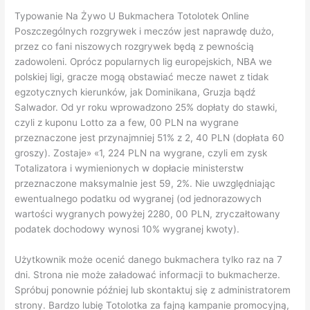
Typowanie Na Żywo U Bukmachera Totolotek Online
Poszczególnych rozgrywek i meczów jest naprawdę dużo,
przez co fani niszowych rozgrywek będą z pewnością
zadowoleni. Oprócz popularnych lig europejskich, NBA we
polskiej ligi, gracze mogą obstawiać mecze nawet z tidak
egzotycznych kierunków, jak Dominikana, Gruzja bądź
Salwador. Od yr roku wprowadzono 25% dopłaty do stawki,
czyli z kuponu Lotto za a few, 00 PLN na wygrane
przeznaczone jest przynajmniej 51% z 2, 40 PLN (dopłata 60
groszy). Zostaje» «1, 224 PLN na wygrane, czyli em zysk
Totalizatora i wymienionych w dopłacie ministerstw
przeznaczone maksymalnie jest 59, 2%. Nie uwzględniając
ewentualnego podatku od wygranej (od jednorazowych
wartości wygranych powyżej 2280, 00 PLN, zryczałtowany
podatek dochodowy wynosi 10% wygranej kwoty).
Użytkownik może ocenić danego bukmachera tylko raz na 7
dni. Strona nie może załadować informacji to bukmacherze.
Spróbuj ponownie później lub skontaktuj się z administratorem
strony. Bardzo lubię Totolotka za fajną kampanie promocyjną,