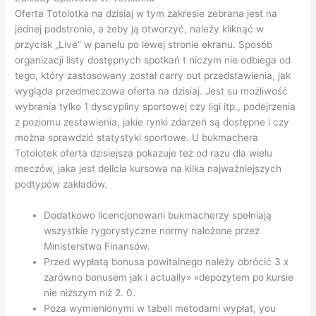
Oferta Totolotka na dzisiaj w tym zakresie zebrana jest na
jednej podstronie, a żeby ją otworzyć, należy kliknąć w
przycisk „Live” w panelu po lewej stronie ekranu. Sposób
organizacji listy dostępnych spotkań t niczym nie odbiega od
tego, który zastosowany został carry out przedstawienia, jak
wygląda przedmeczowa oferta na dzisiaj. Jest su możliwość
wybrania tylko 1 dyscypliny sportowej czy ligi itp., podejrzenia
z poziomu zestawienia, jakie rynki zdarzeń są dostępne i czy
można sprawdzić statystyki sportowe. U bukmachera
Totolotek oferta dzisiejsza pokazuje też od razu dla wielu
meczów, jaka jest delicia kursowa na kilka najważniejszych
podtypów zakładów.
Dodatkowo licencjonowani bukmacherzy spełniają
wszystkie rygorystyczne normy nałożone przez
Ministerstwo Finansów.
Przed wypłatą bonusa powitalnego należy obrócić 3 x
zarówno bonusem jak i actually» «depozytem po kursie
nie niższym niż 2. 0.
Poza wymienionymi w tabeli metodami wypłat, you