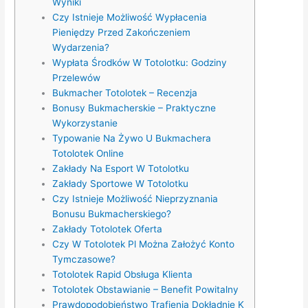
Wyniki
Czy Istnieje Możliwość Wypłacenia
Pieniędzy Przed Zakończeniem
Wydarzenia?
Wypłata Środków W Totolotku: Godziny
Przelewów
Bukmacher Totolotek – Recenzja
Bonusy Bukmacherskie – Praktyczne
Wykorzystanie
Typowanie Na Żywo U Bukmachera
Totolotek Online
Zakłady Na Esport W Totolotku
Zakłady Sportowe W Totolotku
Czy Istnieje Możliwość Nieprzyznania
Bonusu Bukmacherskiego?
Zakłady Totolotek Oferta
Czy W Totolotek Pl Można Założyć Konto
Tymczasowe?
Totolotek Rapid Obsługa Klienta
Totolotek Obstawianie – Benefit Powitalny
Prawdopodobieństwo Trafienia Dokładnie K