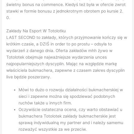
świetny bonus na commence. Kiedyś też była w ofercie zwrot
stawki w formie bonusu z jednokrotnym obrotem po kursie 2.
0.
Zakłady Na Esport W Totolotku
LAST SECOND to zakłady, których przyjmowanie kończy się w
krótkim czasie, a DZIŚ in order to po prostu – odsyła to
wydarzeń z danego dnia. Oferta zakładów mhh żywo w
Totolotek obejmuje najważniejsze wydarzenia unces
najpopularniejszych dyscyplin. Mając na względzie markę
właściciela bukmachera, zapewne z czasem zakres dyscyplin
live będzie poszerzany.
Mówi to dużo o rozwoju działalności bukmacherskiej w
sieci i zapewne można się spodziewać podobnych
ruchów także u innych firm.
Oczywiście ostateczna ocena, czy warto obstawiać u
bukmachera Totolotek zakłady bukmacherskie jest
sprawą indywidualną my partner and i należy samemu
rozważyć wszystkie za we przeciw.