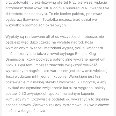
przygotowaliśmy ekskluzywną ofertę! Przy pierwszej wpłacie
otrzymasz dodatkowo 100% do five hundred PLN i twenty five
zł freebetu bez depozytu. To nie koniec pakietu, ponieważ
będąc użytkownikiem Totolotka możesz brać udział we
wszystkich promocjach okresowych.
Wypłaty są realizowane all of us wszystkie dni robocze, nie
będziesz więc dużo czekać na wypłatę nagród. Poza
wymienionymi w tabeli metodami wypłat, you bukmachera
można skorzystać także z rewelacyjnego Bonusu King
Dimensions, który podkręca potencjalne wygrane nawet um
66%. Dzięki temu możesz znacznie zwiększyć wielkość
wypłacanych nagród – ale warunkiem jest stawianie większej
ilości wydarzeń mhh jednym kuponie. Warunkiem jest też
postawienie minimalnej stawki t wysokości 20 złotych, a aby
uzyskać maksymalne zwiększenie kursu za wygraną, należy
postawić 30 zwycięskich spotkań na jednym kuponie
kumulacyjnym. Oczywiście podatek od wygranych to zupełnie
osobna sprawa. Zarówno zakłady systemowe, jak we blokowe
można wzbogacić o tzw.