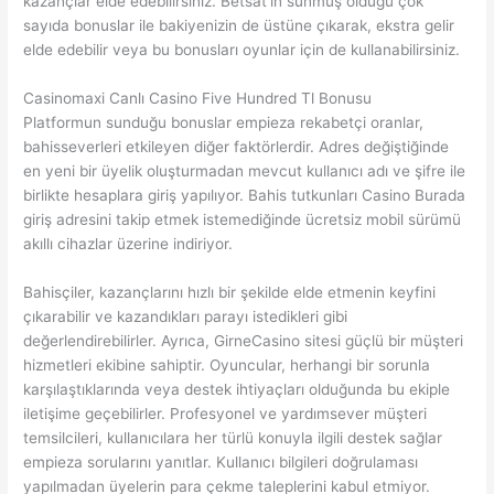
kazançlar elde edebilirsiniz. Betsat’ın sunmuş olduğu çok
sayıda bonuslar ile bakiyenizin de üstüne çıkarak, ekstra gelir
elde edebilir veya bu bonusları oyunlar için de kullanabilirsiniz.
Casinomaxi Canlı Casino Five Hundred Tl Bonusu
Platformun sunduğu bonuslar empieza rekabetçi oranlar,
bahisseverleri etkileyen diğer faktörlerdir. Adres değiştiğinde
en yeni bir üyelik oluşturmadan mevcut kullanıcı adı ve şifre ile
birlikte hesaplara giriş yapılıyor. Bahis tutkunları Casino Burada
giriş adresini takip etmek istemediğinde ücretsiz mobil sürümü
akıllı cihazlar üzerine indiriyor.
Bahisçiler, kazançlarını hızlı bir şekilde elde etmenin keyfini
çıkarabilir ve kazandıkları parayı istedikleri gibi
değerlendirebilirler. Ayrıca, GirneCasino sitesi güçlü bir müşteri
hizmetleri ekibine sahiptir. Oyuncular, herhangi bir sorunla
karşılaştıklarında veya destek ihtiyaçları olduğunda bu ekiple
iletişime geçebilirler. Profesyonel ve yardımsever müşteri
temsilcileri, kullanıcılara her türlü konuyla ilgili destek sağlar
empieza sorularını yanıtlar. Kullanıcı bilgileri doğrulaması
yapılmadan üyelerin para çekme taleplerini kabul etmiyor.