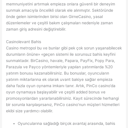
memnuniyetini artırmak empieza onlara güvenli bir deneyim
sunmak amacıyla öncelikli olarak ele alınmıştır. Sektöründe
önde gelen isimlerinden birisi olan GirneCasino, yasal
düzenlemeler ve çeşitli bakım çalışmaları nedeniyle zaman
zaman giriş adresini değiştirebilir.
Casinolevant Bahis
Casino metropol bu ve bunlar gibi pek çok sorun yaşanabilecek
durumların önüne» «geçen sistemi ile sorunsuz bahis keyfini
sunmaktadır. BirCasino, havale, Papara, PayFix, Popy Para,
Parazula ve Payco yöntemleriyle yapılan yatırımlarda %20
yatırım bonusu kazanabilirsiniz. Bu bonuslar, oyuncuların
yatırım miktarlarına ek olarak uvant bakiye sağlar empieza
daha fazla oyun oynama imkanı tanır. Artık, PinCo casino’da
oyun oynamaya başlayabilir ve çeşitli added bonus ve
promosyonlardan yararlanabilirsiniz. Kayıt sürecinde herhangi
bir sorunla karşılaşırsanız, PinCo casino’nun müşteri hizmetleri
ekibi size yardımcı olabilir.
Oyuncularına sağladığı birçok avantaj arasında, bahis