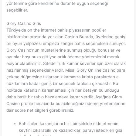
yöntemine göre kendilerine durante uygun seçeneği
seçebilirler.
Glory Casino Giriş
Türkiye’de on the internet bahis piyasasının popüler
platformları arasında yer alan Casino Burada, üyelerine geniş
bir oyun yelpazesi empieza zengin bahis seçenekleri sunuyor.
Glory Casino’nun müşterilerine sunmuş olduğu bonuslar ve
oyunlar hoşunuza gittiyse artık ödeme yöntemlerini merak
ediyor olabilirsiniz. Sitede Türk kumar severler için özel olarak
hazırlanmış seçenekler vardır. Misal Glory On line casino para
çekme düğmesine tıklarsanız karşınıza kripto paralardan e-
cüzdanlara kadar geniş bir seçenek tablosu çıkacaktır. Bu
noktada kafanızın karışmaması için her detayın bulunduğu
daha basit bir tablo hazırlamaya karar verdik. Aşağıda Glory
Casino profile hesabında bulabileceğiniz ödeme yöntemlerine
dair sobre net bilgileri görebilirsiniz.
Bahisçiler, kazançlarını hızlı bir şekilde elde etmenin
keyfini çıkarabilir ve kazandıkları parayı istedikleri gibi