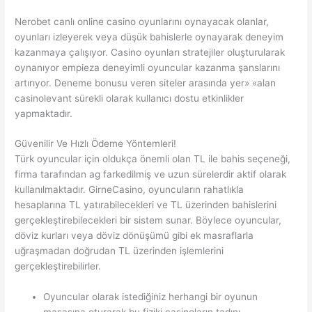
Nerobet canlı online casino oyunlarını oynayacak olanlar,
oyunları izleyerek veya düşük bahislerle oynayarak deneyim
kazanmaya çalışıyor. Casino oyunları stratejiler oluşturularak
oynanıyor empieza deneyimli oyuncular kazanma şanslarını
artırıyor. Deneme bonusu veren siteler arasında yer» «alan
casinolevant sürekli olarak kullanıcı dostu etkinlikler
yapmaktadır.
Güvenilir Ve Hızlı Ödeme Yöntemleri!
Türk oyuncular için oldukça önemli olan TL ile bahis seçeneği,
firma tarafından ag farkedilmiş ve uzun sürelerdir aktif olarak
kullanılmaktadır. GirneCasino, oyuncuların rahatlıkla
hesaplarına TL yatırabilecekleri ve TL üzerinden bahislerini
gerçekleştirebilecekleri bir sistem sunar. Böylece oyuncular,
döviz kurları veya döviz dönüşümü gibi ek masraflarla
uğraşmadan doğrudan TL üzerinden işlemlerini
gerçekleştirebilirler.
Oyuncular olarak istediğiniz herhangi bir oyunun