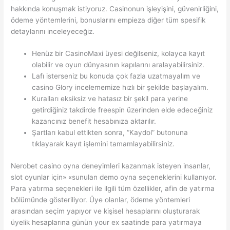
hakkında konuşmak istiyoruz. Casinonun işleyişini, güvenirliğini,
ödeme yöntemlerini, bonuslarını empieza diğer tüm spesifik
detaylarını inceleyeceğiz.
Henüz bir CasinoMaxi üyesi değilseniz, kolayca kayıt
olabilir ve oyun dünyasının kapılarını aralayabilirsiniz.
Lafı isterseniz bu konuda çok fazla uzatmayalım ve
casino Glory incelememize hızlı bir şekilde başlayalım.
Kuralları eksiksiz ve hatasız bir şekil para yerine
getirdiğiniz takdirde freespin üzerinden elde edeceğiniz
kazancınız benefit hesabınıza aktarılır.
Şartları kabul ettikten sonra, “Kaydol” butonuna
tıklayarak kayıt işlemini tamamlayabilirsiniz.
Nerobet casino oyna deneyimleri kazanmak isteyen insanlar,
slot oyunlar için» «sunulan demo oyna seçeneklerini kullanıyor.
Para yatırma seçenekleri ile ilgili tüm özellikler, afin de yatırma
bölümünde gösteriliyor. Üye olanlar, ödeme yöntemleri
arasından seçim yapıyor ve kişisel hesaplarını oluşturarak
üyelik hesaplarına günün your ex saatinde para yatırmaya