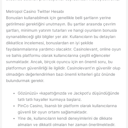
Metropol Casino Twitter Hesabı
Bonusları kullanabilmek için genellikle belli şartların yerine
getirilmesi gerektiğini unutmayın. Bu şartlar arasında çevrim
şartları, minimum yatırım tutarları ve hangi oyunların bonusla
oynanabileceği gibi bilgiler yer alır. Kullanıcıların bu detayları
dikkatlice incelemesi, bonuslardan en iyi şekilde
faydalanmalarına yardımcı olacaktır. Casinolevant, online oyun
ve bahis platformu olarak kullanıcılarına çeşitli eğlenceler
sunmaktadır. Ancak, birçok oyuncu için en önemli soru, bu
platformun güvenilirliği ile ilgilidir. Casinolevant’ın güvenilir olup
olmadığını değerlendirirken bazı önemli kriterleri göz önünde
bulundurmak gerekir.
Gözünüzü» «kapattığınızda ve Jackpot’u düşündüğünde
tatlı tatlı hayaller kurmaya başlarız.
PinCo Casino, lisanslı bir platform olarak kullanıcılarına
güvenli bir oyun ortamı sağlamaktadır.
Yine de, kullanıcıların kendi deneyimlerini de dikkate
almaları ve dikkatli olmaları her zaman önerilmektedir.