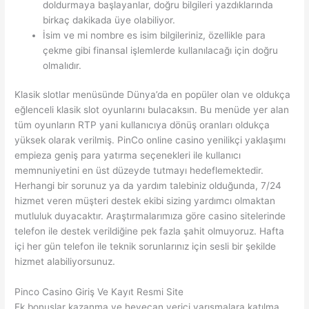
doldurmaya başlayanlar, doğru bilgileri yazdıklarında
birkaç dakikada üye olabiliyor.
İsim ve mi nombre es isim bilgileriniz, özellikle para
çekme gibi finansal işlemlerde kullanılacağı için doğru
olmalıdır.
Klasik slotlar menüsünde Dünya’da en popüler olan ve oldukça
eğlenceli klasik slot oyunlarını bulacaksın. Bu menüde yer alan
tüm oyunların RTP yani kullanıcıya dönüş oranları oldukça
yüksek olarak verilmiş. PinCo online casino yenilikçi yaklaşımı
empieza geniş para yatırma seçenekleri ile kullanıcı
memnuniyetini en üst düzeyde tutmayı hedeflemektedir.
Herhangi bir sorunuz ya da yardım talebiniz olduğunda, 7/24
hizmet veren müşteri destek ekibi sizing yardımcı olmaktan
mutluluk duyacaktır. Araştırmalarımıza göre casino sitelerinde
telefon ile destek verildiğine pek fazla şahit olmuyoruz. Hafta
içi her gün telefon ile teknik sorunlarınız için sesli bir şekilde
hizmet alabiliyorsunuz.
Pinco Casino Giriş Ve Kayıt Resmi Site
Ek bonuslar kazanma ve heyecan verici yarışmalara katılma