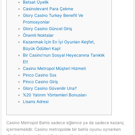
Betsat Üyelik
Casinolevant Para Çekme
Glory Casino Turkey Benefit Ve
Promosyonlar
Glory Casino Güncel Giriş
Önemli Noktalar
Kazanmak İçin En İyi Oyunları Keşfet,
Büyük Ödülleri Kap!
Bir Casino’nun Sosyal Heyecanına Tanıklık
Et!
Casino Metropol Müşteri Hizmeti
Pinco Casino Sss
Pinco Casino Giriş
Glory Casino Güvenilir Una?
%20 Yatırım Yöntemleri Bonusları
Lisans Adresi
Casino Metropol Bahis sadece eğlence ya da sadece kazanç
içermemelidir. Casino metropolde bir bahis oyunu oynarken