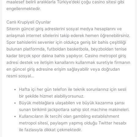
maalesef belirli aralıklarla Türkiye’deki çoğu casino sitesi gibi
engellenmektedir.
Canlı Krupiyeli Oyunlar
Sitenin güncel giriş adreslerini sosyal medya hesaplarını ve
anlaşmalı internet sitelerini takip ederek hemen öğrenebilirsiniz.
Spor bahislerini sevenler için oldukça geniş bir bahis çeşitliliği
bulunan platformda, futboldan basketbola, beyzboldan tenise
kadar birçok spor dalına bahis yapılıyor. Casino metropol giriş
adresi destek ve iletişim kanallarını kullanmak suretiyle firmanın
en güncel giriş adresine erişim sağlayabilir veya doğrudan
resmi sosyal…
Hafta içi her gün telefon ile teknik sorunlarınız için sesli
bir şekilde hizmet alabiliyorsunuz.
Büyük meblağlara ulaşabilen ve büyük kazanma şansı
sunan birikimli jackpotlara sahip slot machine makineleri.
Kullanıcıların ilk tercihi olan gambling establishment
metropol sitesi, paylaşım yapmış olduğu Twitter hesabı
ile fazlasıyla dikkat çekmektedir.