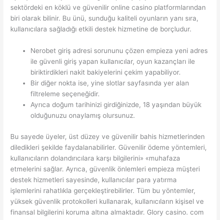
sektördeki en köklü ve güvenilir online casino platformlarından
biri olarak bilinir. Bu ünü, sunduğu kaliteli oyunların yanı sıra,
kullanıcılara sağladığı etkili destek hizmetine de borçludur.
Nerobet giriş adresi sorununu çözen empieza yeni adres
ile güvenli giriş yapan kullanıcılar, oyun kazançları ile
biriktirdikleri nakit bakiyelerini çekim yapabiliyor.
Bir diğer nokta ise, yine slotlar sayfasında yer alan
filtreleme seçeneğidir.
Ayrıca doğum tarihinizi girdiğinizde, 18 yaşından büyük
olduğunuzu onaylamış olursunuz.
Bu sayede üyeler, üst düzey ve güvenilir bahis hizmetlerinden
diledikleri şekilde faydalanabilirler. Güvenilir ödeme yöntemleri,
kullanıcıların dolandırıcılara karşı bilgilerini» «muhafaza
etmelerini sağlar. Ayrıca, güvenlik önlemleri empieza müşteri
destek hizmetleri sayesinde, kullanıcılar para yatırma
işlemlerini rahatlıkla gerçekleştirebilirler. Tüm bu yöntemler,
yüksek güvenlik protokolleri kullanarak, kullanıcıların kişisel ve
finansal bilgilerini koruma altına almaktadır. Glory casino. com