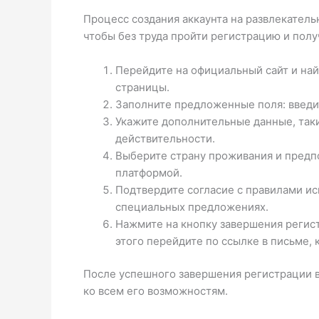
Процесс создания аккаунта на развлекатель
чтобы без труда пройти регистрацию и полу
Перейдите на официальный сайт и най
страницы.
Заполните предложенные поля: введит
Укажите дополнительные данные, таки
действительности.
Выберите страну проживания и предпо
платформой.
Подтвердите согласие с правилами ис
специальных предложениях.
Нажмите на кнопку завершения регис
этого перейдите по ссылке в письме, 
После успешного завершения регистрации вы
ко всем его возможностям.