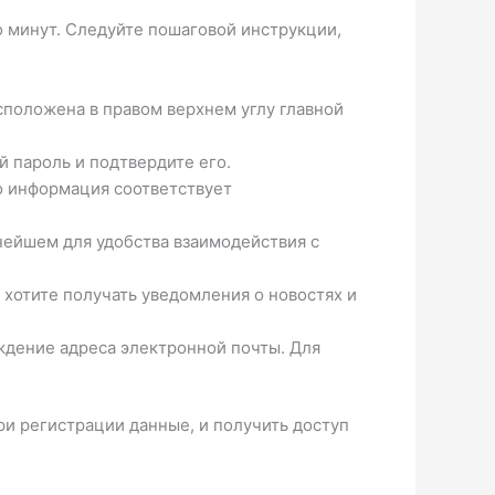
о минут. Следуйте пошаговой инструкции,
сположена в правом верхнем углу главной
 пароль и подтвердите его.
то информация соответствует
нейшем для удобства взаимодействия с
 хотите получать уведомления о новостях и
ждение адреса электронной почты. Для
ри регистрации данные, и получить доступ