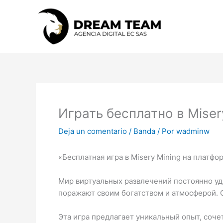
Ir
al
contenido
Играть бесплатно в Miser
Deja un comentario
/
Banda
/ Por
wadminw
«Бесплатная игра в Misery Mining на платфо
Мир виртуальных развлечений постоянно уд
поражают своим богатством и атмосферой. 
Эта игра предлагает уникальный опыт, соче