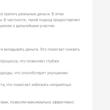
 тратить реальные деньги. В этом
. В частности, такой подход предоставляет
ешение о дальнейшем участии.
 вкладывать деньги. Это помогает снизить
роцесса, что позволяет глубже
одходы, что способствует улучшению
та, что помогает избежать неприятных
тами, позволяя максимально эффективно