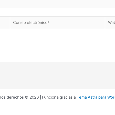
Correo
Web
electrónico*
los derechos © 2026 | Funciona gracias a
Tema Astra para Wo