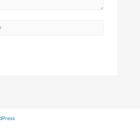
rdPress