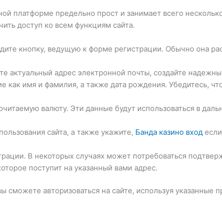
ной платформе предельно прост и занимает всего нескольк
чить доступ ко всем функциям сайта.
дите кнопку, ведущую к форме регистрации. Обычно она ра
е актуальный адрес электронной почты, создайте надежный
е как имя и фамилия, а также дата рождения. Убедитесь, ч
читаемую валюту. Эти данные будут использоваться в даль
пользования сайта, а также укажите,
Банда казино вход
если
трации. В некоторых случаях может потребоваться подтвер
которое поступит на указанный вами адрес.
 сможете авторизоваться на сайте, используя указанные п