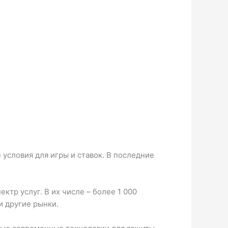
условия для игры и ставок. В последние
ктр услуг. В их числе – более 1 000
и другие рынки.