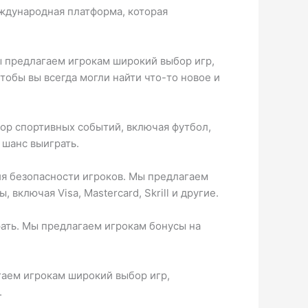
еждународная платформа, которая
 Мы предлагаем игрокам широкий выбор игр,
тобы вы всегда могли найти что-то новое и
бор спортивных событий, включая футбол,
 шанс выиграть.
ия безопасности игроков. Мы предлагаем
включая Visa, Mastercard, Skrill и другие.
рать. Мы предлагаем игрокам бонусы на
гаем игрокам широкий выбор игр,
.