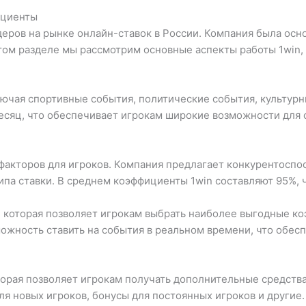
ициенты
деров на рынке онлайн-ставок в России. Компания была основ
том разделе мы рассмотрим основные аспекты работы 1win,
лючая спортивные события, политические события, культурн
есяц, что обеспечивает игрокам широкие возможности для 
 факторов для игроков. Компания предлагает конкурентосп
типа ставки. В среднем коэффициенты 1win составляют 95%, 
, которая позволяет игрокам выбрать наиболее выгодные к
можность ставить на события в реальном времени, что обе
торая позволяет игрокам получать дополнительные средства
ля новых игроков, бонусы для постоянных игроков и другие.