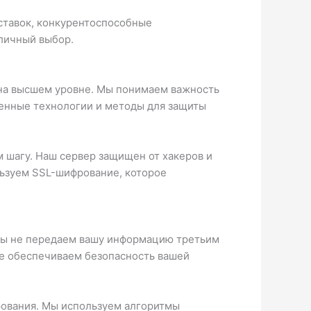
 ставок, конкурентоспособные
тличный выбор.
 на высшем уровне. Мы понимаем важность
енные технологии и методы для защиты
шагу. Наш сервер защищен от хакеров и
льзуем SSL-шифрование, которое
 Мы не передаем вашу информацию третьим
е обеспечиваем безопасность вашей
ования. Мы используем алгоритмы