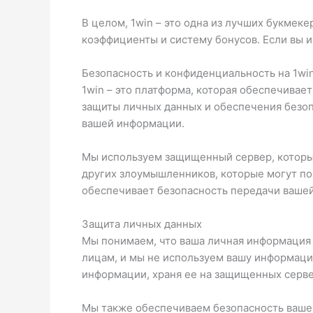
В целом, 1win – это одна из лучших букмек
коэффициенты и систему бонусов. Если вы и
Безопасность и конфиденциальность на 1wi
1win – это платформа, которая обеспечива
защиты личных данных и обеспечения безо
вашей информации.
Мы используем защищенный сервер, которы
других злоумышленников, которые могут по
обеспечивает безопасность передачи вашей
Защита личных данных
Мы понимаем, что ваша личная информация 
лицам, и мы не используем вашу информац
информации, храня ее на защищенных серве
Мы также обеспечиваем безопасность ваше