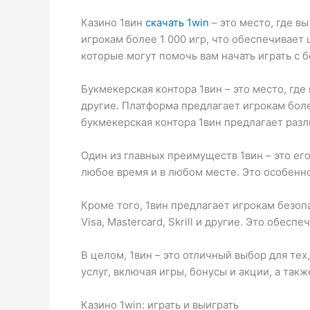
Казино 1вин
скачать 1win
– это место, где в
игрокам более 1 000 игр, что обеспечивает
которые могут помочь вам начать играть с 
Букмекерская контора 1вин – это место, гд
другие. Платформа предлагает игрокам боле
букмекерская контора 1вин предлагает раз
Один из главных преимуществ 1вин – это ег
любое время и в любом месте. Это особенно
Кроме того, 1вин предлагает игрокам безо
Visa, Mastercard, Skrill и другие. Это обес
В целом, 1вин – это отличный выбор для те
услуг, включая игры, бонусы и акции, а та
Казино 1win: играть и выиграть