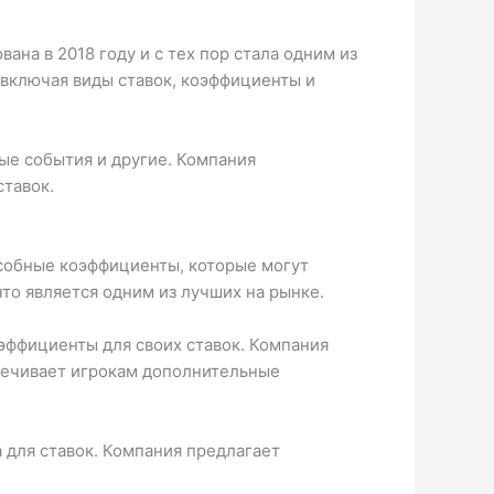
ана в 2018 году и с тех пор стала одним из
 включая виды ставок, коэффициенты и
ые события и другие. Компания
ставок.
особные коэффициенты, которые могут
что является одним из лучших на рынке.
оэффициенты для своих ставок. Компания
спечивает игрокам дополнительные
 для ставок. Компания предлагает