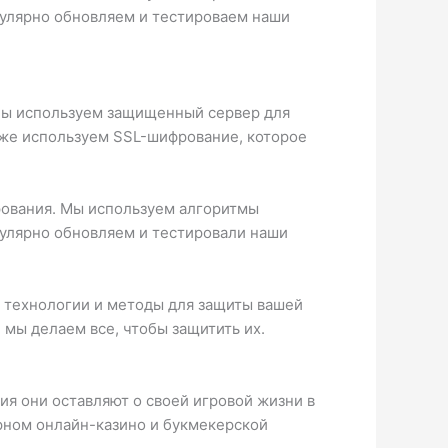
улярно обновляем и тестироваем наши
. Мы используем защищенный сервер для
кже используем SSL-шифрование, которое
ования. Мы используем алгоритмы
улярно обновляем и тестировали наши
 технологии и методы для защиты вашей
мы делаем все, чтобы защитить их.
ния они оставляют о своей игровой жизни в
ярном онлайн-казино и букмекерской