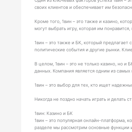
Один из ключевых факторов успеха 1вин – 
своих клиентов и обеспечивает им безопасн
Кроме того, 1вин – это также и казино, кот
могут выбрать игру, которая им понравится,
1вин – это также и БК, который предлагает
политические события и другие рынки. Клие
В целом, 1вин – это не только казино, но и
данных. Компания является одним из самых 
1вин – это выбор для тех, кто ищет надежны
Никогда не поздно начать играть и делать ст
1вин: Казино и БК
1вин – это популярная онлайн-платформа, к
разделе мы рассмотрим основные функции и