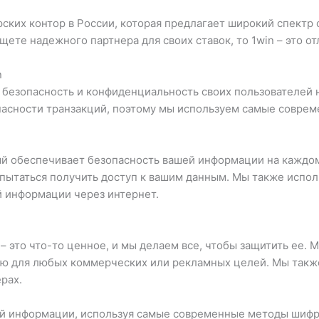
ерских контор в России, которая предлагает широкий спектр
щете надежного партнера для своих ставок, то 1win – это о
n
ет безопасность и конфиденциальность своих пользователей
пасности транзакций, поэтому мы используем самые соврем
й обеспечивает безопасность вашей информации на каждом 
пытаться получить доступ к вашим данным. Мы также испо
 информации через интернет.
– это что-то ценное, и мы делаем все, чтобы защитить ее.
ию для любых коммерческих или рекламных целей. Мы такж
рах.
й информации, используя самые современные методы шифр