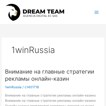
Ir
Main
al
Men
contenido
1winRussia
Внимание на главные стратегии
Внимание
на
рекламы онлайн-казин
главные
стратегии
1winRussia
/
c1401718
рекламы
Внимание на главные стратегии рекламы онлайн-казино
онлайн-
Внимание на главные стратегии рекламы онлайн-казино
казин
Онлайн-казино привлекают миллионы игроков со всего