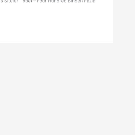
s Siteleri 1xbet – Four Hundred Binden Fazla