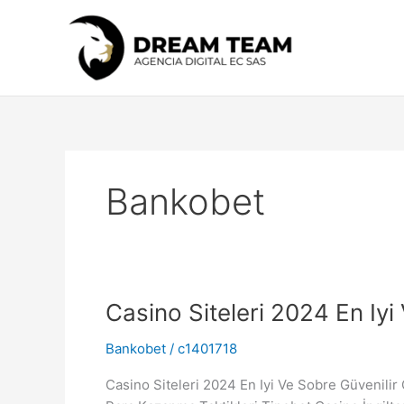
Ir
al
contenido
Bankobet
Casino
Casino Siteleri 2024 En Iyi
Siteleri
Bankobet
/
c1401718
2024
En
Casino Siteleri 2024 En Iyi Ve Sobre Güvenilir 
Iyi