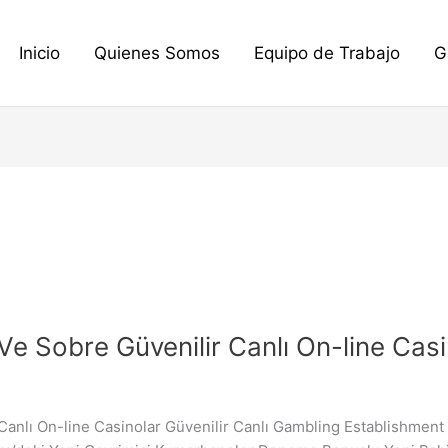
Inicio
Quienes Somos
Equipo de Trabajo
G
 Ve Sobre Güvenilir Canlı On-line Cas
Canlı On-line Casinolar Güvenilir Canlı Gambling Establishment S