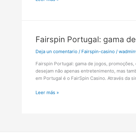
Experiência
do
Utilizador
Fairspin
Fairspin Portugal: gama d
Portugal:
Deja un comentario
/
Fairspin-casino
/
wadmi
gama
de
Fairspin Portugal: gama de jogos, promoções, 
jogos,
desejam não apenas entretenimento, mas també
promoções,
em Portugal é o FairSpin Casino. Através da s
classificações
dos
Leer más »
jogadores