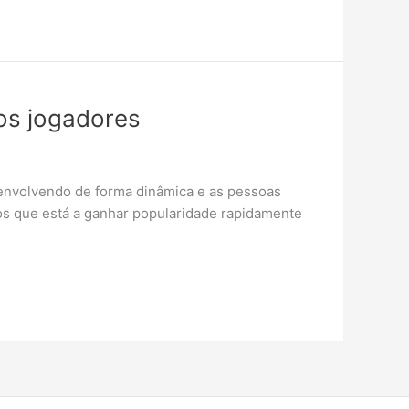
dos jogadores
senvolvendo de forma dinâmica e as pessoas
os que está a ganhar popularidade rapidamente