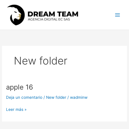
Ir
Main
al
Men
contenido
New folder
apple 16
apple
16
Deja un comentario
/
New folder
/
wadminw
Leer más »