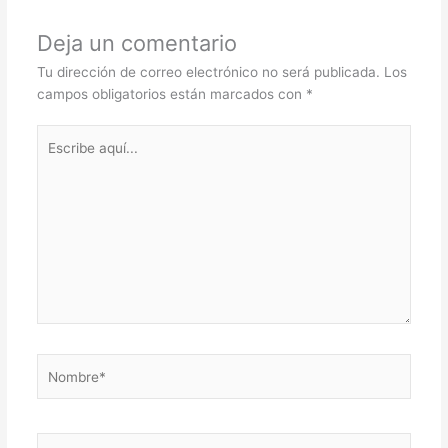
Deja un comentario
Tu dirección de correo electrónico no será publicada.
Los
campos obligatorios están marcados con
*
Escribe
aquí...
Nombre*
Correo