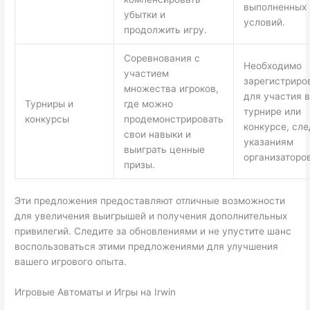
выполненных
убытки и
условий.
продолжить игру.
Соревнования с
Необходимо
участием
зарегистриро
множества игроков,
для участия в
Турниры и
где можно
турнире или
конкурсы
продемонстрировать
конкурсе, сл
свои навыки и
указаниям
выиграть ценные
организаторов
призы.
Эти предложения предоставляют отличные возможности
для увеличения выигрышей и получения дополнительных
привилегий. Следите за обновлениями и не упустите шанс
воспользоваться этими предложениями для улучшения
вашего игрового опыта.
Игровые Автоматы и Игры на Irwin