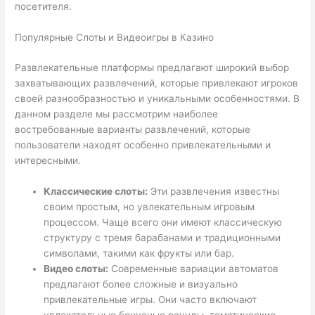
посетителя.
Популярные Слоты и Видеоигры в Казино
Развлекательные платформы предлагают широкий выбор
захватывающих развлечений, которые привлекают игроков
своей разнообразностью и уникальными особенностями. В
данном разделе мы рассмотрим наиболее
востребованные варианты развлечений, которые
пользователи находят особенно привлекательными и
интересными.
Классические слоты:
Эти развлечения известны
своим простым, но увлекательным игровым
процессом. Чаще всего они имеют классическую
структуру с тремя барабанами и традиционными
символами, такими как фрукты или бар.
Видео слоты:
Современные вариации автоматов
предлагают более сложные и визуально
привлекательные игры. Они часто включают