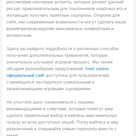
рассмотрим ключевые аспекты, которые делают данный
ресурс привлекательным для поклонников азартных игр и
желающих получить приятные сюрпризы. Откроем для
себя, как современные возможности могут сделать ваше
времяпрепровождение максимально комфортным и
интересным.
Здесь вы найдете подробности о различных способах
получения дополнительных привилегий, которые
значительно улучшают игровой процесс. Мы также
обсудим разнообразие предложений,
Irwin casino
официальный сайт
доступных для пользователей,
стремящихся насладиться уникальными и
захватывающими игровыми сценариями.
Не упустите шанс ознакомиться с нашими
рекомендациями и советами, которые помогут вам
сделать правильный выбор и извлечь максимальную
пользу из всех доступных опций. Погружайтесь в мир
развлечений и открывайте новые горизонты вместе с
нами!