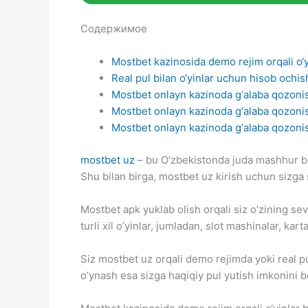
Содержимое
Mostbet kazinosida demo rejim orqali o‘yi
Real pul bilan o‘yinlar uchun hisob ochish
Mostbet onlayn kazinoda g‘alaba qozonish
Mostbet onlayn kazinoda g‘alaba qozonis
Mostbet onlayn kazinoda g‘alaba qozonis
mostbet uz
– bu O’zbekistonda juda mashhur bo’
Shu bilan birga, mostbet uz kirish uchun sizga 
Mostbet apk yuklab olish orqali siz o’zining se
turli xil o’yinlar, jumladan, slot mashinalar, karta
Siz mostbet uz orqali demo rejimda yoki real pu
o’ynash esa sizga haqiqiy pul yutish imkonini b