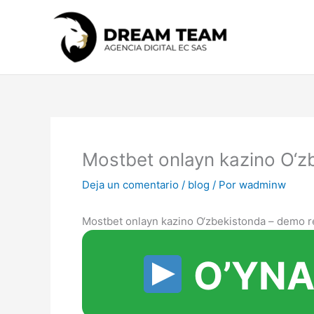
Ir
al
contenido
Mostbet onlayn kazino O‘zb
Deja un comentario
/
blog
/ Por
wadminw
Mostbet onlayn kazino O‘zbekistonda – demo rej
O’YN