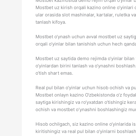
Mostbet kazinosida demo rejim orqali o‘yinlar b
Mostbet uz kirish orqali kazino online o‘yinlari
ular orasida slot mashinalar, kartalar, ruletka 
tanlash kifoya.
Mostbet o‘ynash uchun avval mostbet uz saytiga
orqali o‘yinlar bilan tanishish uchun hech qand
Mostbet uz saytida demo rejimda o‘yinlar bilan 
o‘yinlardan birini tanlash va o‘ynashni boshlas
o‘tish shart emas.
Real pul bilan o‘yinlar uchun hisob ochish va pu
Mostbet onlayn kazino O‘zbekistonda o‘z foydal
saytiga kirishingiz va ro‘yxatdan o‘tishingiz ke
ochish va mostbet o’ynashni boshlashingiz mu
Hisob ochilgach, siz kazino online o‘yinlarida is
kiritishingiz va real pul bilan o‘yinlarni boshla