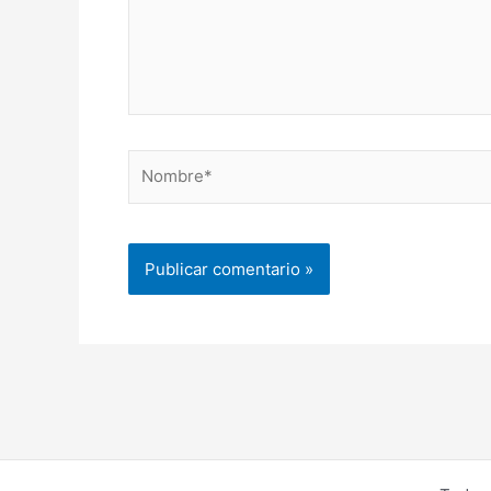
Nombre*