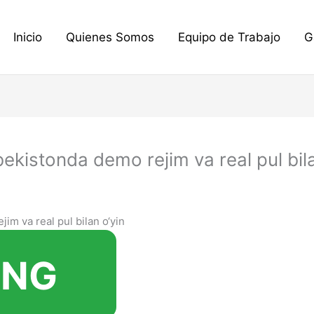
Inicio
Quienes Somos
Equipo de Trabajo
G
ekistonda demo rejim va real pul bila
im va real pul bilan o‘yin
ANG