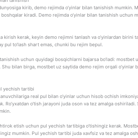
ilan tanishish
 dunyosiga kirib, demo rejimda o‘yinlar bilan tanishish mumkin. Mo
va boshqalar kiradi. Demo rejimda o‘yinlar bilan tanishish uchun mo
 kirish kerak, keyin demo rejimni tanlash va o‘yinlardan birin
ay pul to‘lash shart emas, chunki bu rejim bepul.
tanishish uchun quyidagi bosqichlarni bajarsa bo‘ladi: mostbet u
h. Shu bilan birga, mostbet uz saytida demo rejim orqali o‘yinlar
l yechish tartibi
anuvchilariga real pul bilan o‘yinlar uchun hisob ochish imkoniy
rak. Ro‘yxatdan o‘tish jarayoni juda oson va tez amalga oshiriladi
mkin.
htirok etish uchun pul yechish tartibiga o‘tishingiz kerak. Mostbe
shingiz mumkin. Pul yechish tartibi juda xavfsiz va tez amalga osh