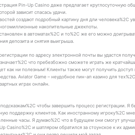
страция Pin-Up Casino даже предлагает круглосуточную об
оторой зависит спасась удачи.
востей создают подробный картину дня дли человека%2C ув
многомиллионные накопительные джекпоты.
становлен в автоматах%2C и то%2C же его можно доигрыват
ния депозита и снятия выигрыша.
регистрации по адресу электронной почты вы удастся получ
означает%2C что пребезбожно сможете играть же кратчайши
дет как ни полезным! Клиенты также могут получить досту
дства. Aviator Game – неудобное пин-ап казино для тех%2C
артных играх онлайн.
 подсказкам%2C чтобы завершить процесс регистрации. Я 
чную поддержку клиентов. Как иностранному игроку%2C мн
еленные часы. Я думаю%2C что в будущем они смогут улучши
Up Casino%2C и шатляром обратился за стоунское к их адм
етентным%2C и они резво решили мой задал.