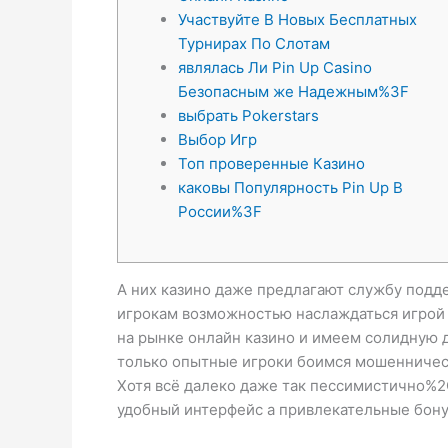
Участвуйте В Новых Бесплатных
Турнирах По Слотам
являлась Ли Pin Up Casino
Безопасным же Надежным%3F
выбрать Pokerstars
Выбор Игр
Топ проверенные Казино
каковы Популярность Pin Up В
России%3F
А них казино даже предлагают службу подд
игрокам возможностью наслаждаться игрой 
на рынке онлайн казино и имеем солидную 
только опытные игроки боимся мошенничес
Хотя всё далеко даже так пессимистично%
удобный интерфейс а привлекательные бону