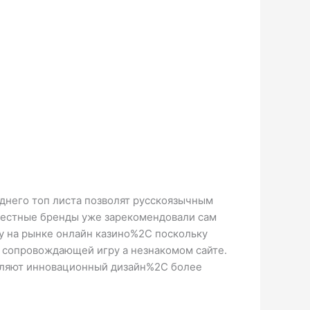
днего топ листа позволят русскоязычным
звестные бренды уже зарекомендовали сам
у на рынке онлайн казино%2C поскольку
 сопровождающей игру а незнакомом сайте.
являют инновационный дизайн%2C более