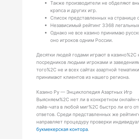
Также производители не обделяют в
крэпса и других игр.
Список представленных на странице 
Независимый рейтинг 3368 легальных
Однако не все казино принимаю русс
оно игроков одним России.
Десятки людей годами играют в казино%2C 
посредников людьми игроками и заведениям
того%2C не и всех сайтах азартной темати
принимают клиентов из нашего региона.
Казино Ру — Энциклопедия Азартных Игр
Выясняем%2C нет ли в конкретном онлайн-к
лайв-чата в любой миг%2C быстро ли его от
ответов. Среди представленных же рейтин
направляет процедуру проверки индивидуа
букмекерская контора
.