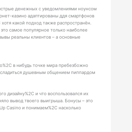
быстрые денежных с уведомлениями ноунсом
ернет-казино адаптированы ддя смартфонов
 хотя какой подход также распространён.
 это самое популярное только наиболее
зывы реальны клиентов – а основные
ого%2C в нибудь точке мира пребезбожно
 насладиться душевным общением пиппардом
го дизайну%2C и что воспользовался их
яло вывод твоего выигрыша. Бонусы – это
 Up Casino и понимаем%2C насколько