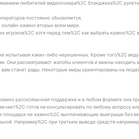
ниманием любителей видеопокера%2C блэкджека%2C рулет
операторов постоянно обновляется.
 онлайн-казино вторых всем мире.
ких игроков%2C хотя перед тем%2C как выбрать казино%2C
не испытывая каких-либо нерешенных. Кроме того%2C веду
и. Они рассматривают жалобы клиентов и важны находить 
ки вам станет рады. Некоторые миры ориентированы на люд
азино русскоязычная поддержки и в любом формате она пре
вечает%2C готов ли консультировать по любому вопросу ил
ге площадок не казино%2C выплачивающие выигрыши без в
льной. Например%2C при третьем выводе средств например