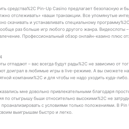
ить средства%2C Pin-Up Casino предлагает безопасную и 
лжно отслеживать» «ваши транзакции. Все упомянутые инт
жно скачивать и устанавливать специальному программу%2C
вообще раз больше игр любого другого жанра. Видеослоты –
звлечение. Профессиональный обзор онлайн-казино плюс от
4
ты отпадают – вас всегда будут рады%2C не зависимо от т
ают доиграл в любимые игры в live-режиме. А вы сможете
ятной компании%2C и для чтобы не надо уходить куда-либо.
казались мне довольно привлекательными благодаря просто
я по отыгрышу бьши относительно высокими%2C не затрудн
проанализировать с условиями только положениями. В Pin
 своим выигрышам быстро и легко.