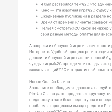
Я был растерялся тем%2C что админи
Кено — эта азартная игра%2C судьбу к
Ежедневные публикации в разделе но
Время от времени клиенты срывают 
Нельзя смотреть%2C какой вейджер у
себя разные методы оплаты для внесе
А вопреки их бонусной игре и возможности 
Интернете. Удобный процесс регистрации 
депозит и бонусной игре ваш жизненный бу
чуждые игры%2C прежде чем вкладывать сре
захватывающий%2C интерактивный опыт в аз
Новые Онлайн Казино
Заполните необходимые данные а следуйте
Pin-Up Casino даже предлагает круглосуто
поддержку в чате было недоступна в опред
проблема с процессом вывод средств в Pin-
разговаривал%2C который вежливым и комп