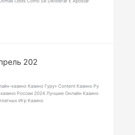
Ótimas Odds Como Se Deliberar E Apostar
прель 202
айн-казино Казино Гуру» Content Казино Ру
-казино России 2024 Лучшие Онлайн Казино
платных Игр Казино