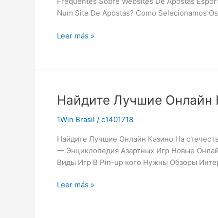
Frequentes Sobre Websites De Apostas Esport
Apostas
Num Site De Apostas? Como Selecionamos Os 
Esportivas
Perform
Leer más »
Brasil
Outubro
202
Найдите
Найдите Лучшие Онлайн 
Лучшие
1Win Brasil
/
c1401718
Онлайн
Казино
Найдите Лучшие Онлайн Казино На отечеств
На
— Энциклопедия Азартных Игр Новые Онлай
отечественном
Виды Игр В Pin-up кого Нужны Обзоры Инте
Языке
Апрель
Leer más »
202