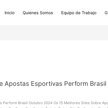
Inicio
Quienes Somos
Equipo de Trabajo
G
e Apostas Esportivas Perform Brasi
s Perform Brasil Outubro 2024 Os 15 Melhores Sites Sobre Ap