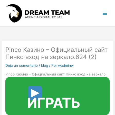
Ir
Main
al
Men
contenido
Pinco Казино – Официальный сайт
Пинко вход на зеркало.624 (2)
Deja un comentario
/
blog
/ Por
wadminw
Pinco Казино – Официальный сайт Пинко вход на зеркало
ИГРАТЬ