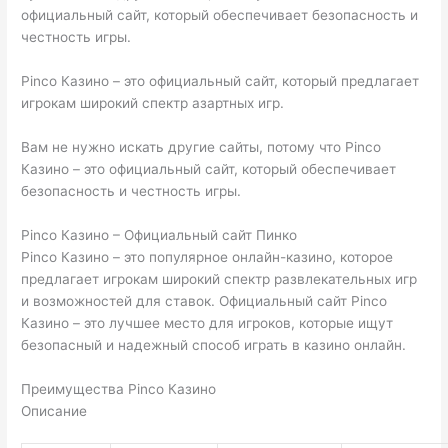
официальный сайт, который обеспечивает безопасность и
честность игры.
Pinco Казино – это официальный сайт, который предлагает
игрокам широкий спектр азартных игр.
Вам не нужно искать другие сайты, потому что Pinco
Казино – это официальный сайт, который обеспечивает
безопасность и честность игры.
Pinco Казино – Официальный сайт Пинко
Pinco Казино – это популярное онлайн-казино, которое
предлагает игрокам широкий спектр развлекательных игр
и возможностей для ставок. Официальный сайт Pinco
Казино – это лучшее место для игроков, которые ищут
безопасный и надежный способ играть в казино онлайн.
Преимущества Pinco Казино
Описание