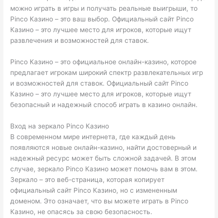
можно играть в игры и получать реальные выигрыши, то
Pinco Казино – это ваш выбор. Официальный сайт Pinco
Казино – это лучшее место для игроков, которые ищут
развлечения и возможностей для ставок.
Pinco Казино – это официальное онлайн-казино, которое
предлагает игрокам широкий спектр развлекательных игр
и возможностей для ставок. Официальный сайт Pinco
Казино – это лучшее место для игроков, которые ищут
безопасный и надежный способ играть в казино онлайн.
Вход на зеркало Pinco Казино
В современном мире интернета, где каждый день
появляются новые онлайн-казино, найти достоверный и
надежный ресурс может быть сложной задачей. В этом
случае, зеркало Pinco Казино может помочь вам в этом.
Зеркало – это веб-страница, которая копирует
официальный сайт Pinco Казино, но с измененным
доменом. Это означает, что вы можете играть в Pinco
Казино, не опасясь за свою безопасность.