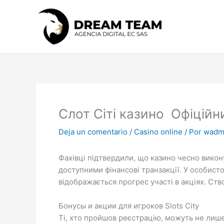
Ir
al
contenido
Слот Сіті казино ️ Офіцій
Deja un comentario
/
Casino online
/ Por
wadm
Фахівці підтвердили, що казино чесно викон
доступними фінансові транзакції. У особисто
відображається прогрес участі в акціях. Ств
Бонусы и акции для игроков Slots City
Ті, хто пройшов реєстрацію, можуть не лише