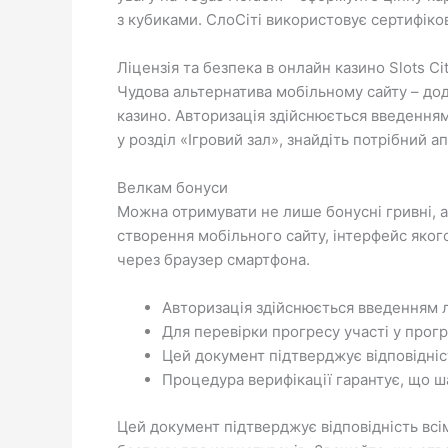
з кубиками. СлоСіті використовує сертифіко
Ліцензія та безпека в онлайн казино Slots Ci
Чудова альтернатива мобільному сайту – дод
казино. Авторизація здійснюється введенням
у розділ «Ігровий зал», знайдіть потрібний ап
Велкам бонуси
Можна отримувати не лише бонусні гривні, а й
створення мобільного сайту, інтерфейс яког
через браузер смартфона.
Авторизація здійснюється введенням л
Для перевірки прогресу участі у програ
Цей документ підтверджує відповідніст
Процедура верифікації гарантує, що ша
Цей документ підтверджує відповідність всім