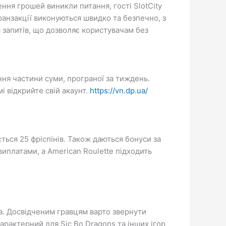
ння грошей виникли питання, гості SlotCity
ранзакції виконуються швидко та безпечно, з
запитів, що дозволяє користувачам без
ня частини суми, програної за тиждень.
і відкрийте свій акаунт.
https://vn.dp.ua/
ється 25 фріспінів. Також даються бонуси за
виплатами, а American Roulette підходить
ера. Досвідченим гравцям варто звернути
арактерний для Sic Bo Dragons та інших ігор