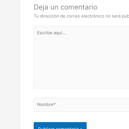
Deja un comentario
Tu dirección de correo electrónico no será pub
Escribe
aquí...
Nombre*