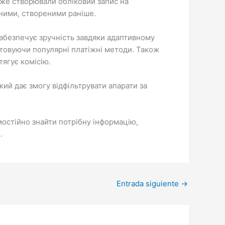
вже створювали обліковий запис на
даними, створеними раніше.
забезпечує зручність завдяки адаптивному
стовуючи популярні платіжні методи. Також
тягує комісію.
ий дає змогу відфільтрувати апарати за
мостійно знайти потрібну інформацію,
.
Entrada siguiente
→