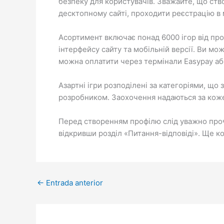
безпеку для користувачів. Зважайте, що ств
десктопному сайті, проходити реєстрацію в м
Асортимент включає понад 6000 ігор від про
інтерфейсу сайту та мобільній версії. Ви м
можна оплатити через термінали Easypay або C
Азартні ігри розподілені за категоріями, щ
розробником. Заохочення надаються за коже
Перед створенням профілю слід уважно прочи
відкривши розділ «Питання-відповіді». Ще ко
←
Entrada anterior