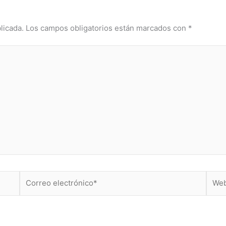
licada.
Los campos obligatorios están marcados con
*
Correo
Web
electrónico*