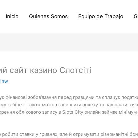
Inicio
Quienes Somos
Equipo de Trabajo
G
ний сайт казино Слотсіті
inw
ує фінансові зобов’язання перед гравцями та сплачує податк
му кабінеті також можна заповнити анкету та надіслати заяв
орення облікового запису в Slots City онлайн займає мінімум 
 робити ставки у гривнях, але й отримувати різноманітні бо