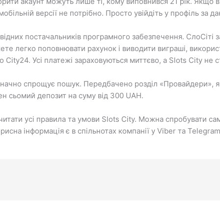
орити акаунт можуть лише ті, кому виповнився 21 рік. Якщо 
обільній версії не потрібно. Просто увійдіть у профіль за 
відних постачальників програмного забезпечення. СлоСіті 
ожете легко поповнювати рахунок і виводити виграші, викори
ity24. Усі платежі зараховуються миттєво, а Slots City не с
о значно спрощує пошук. Передбачено розділ «Провайдери», як
н сьомий депозит на суму від 300 UAH.
тати усі правила та умови Slots City. Можна спробувати са
рисна інформація є в спільнотах компанії у Viber та Telegram