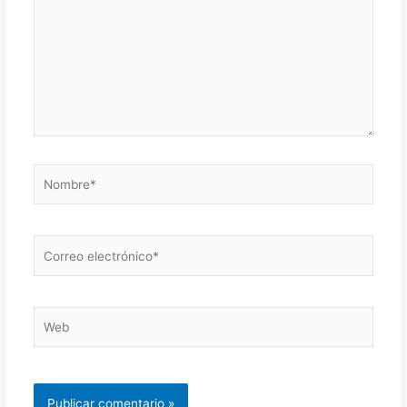
Nombre*
Correo
electrónico*
Web