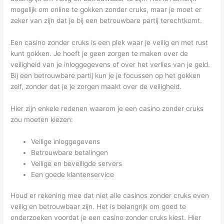
mogelijk om online te gokken zonder cruks, maar je moet er
zeker van zijn dat je bij een betrouwbare partij terechtkomt.
Een casino zonder cruks is een plek waar je veilig en met rust
kunt gokken. Je hoeft je geen zorgen te maken over de
veiligheid van je inloggegevens of over het verlies van je geld.
Bij een betrouwbare partij kun je je focussen op het gokken
zelf, zonder dat je je zorgen maakt over de veiligheid.
Hier zijn enkele redenen waarom je een casino zonder cruks
zou moeten kiezen:
Veilige inloggegevens
Betrouwbare betalingen
Veilige en beveiligde servers
Een goede klantenservice
Houd er rekening mee dat niet alle casinos zonder cruks even
veilig en betrouwbaar zijn. Het is belangrijk om goed te
onderzoeken voordat je een casino zonder cruks kiest. Hier