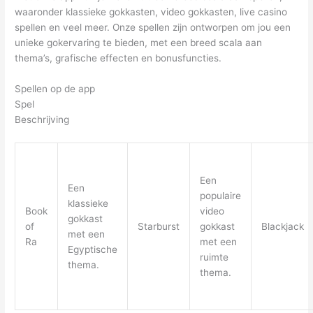
waaronder klassieke gokkasten, video gokkasten, live casino
spellen en veel meer. Onze spellen zijn ontworpen om jou een
unieke gokervaring te bieden, met een breed scala aan
thema’s, grafische effecten en bonusfuncties.
Spellen op de app
Spel
Beschrijving
Een
Een
populaire
klassieke
Book
video
gokkast
of
Starburst
gokkast
Blackjack
met een
Ra
met een
Egyptische
ruimte
thema.
thema.