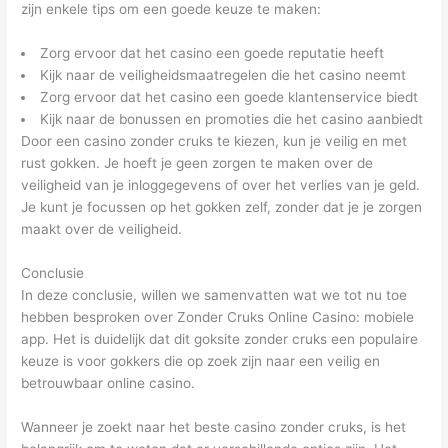
zijn enkele tips om een goede keuze te maken:
Zorg ervoor dat het casino een goede reputatie heeft
Kijk naar de veiligheidsmaatregelen die het casino neemt
Zorg ervoor dat het casino een goede klantenservice biedt
Kijk naar de bonussen en promoties die het casino aanbiedt
Door een casino zonder cruks te kiezen, kun je veilig en met
rust gokken. Je hoeft je geen zorgen te maken over de
veiligheid van je inloggegevens of over het verlies van je geld.
Je kunt je focussen op het gokken zelf, zonder dat je je zorgen
maakt over de veiligheid.
Conclusie
In deze conclusie, willen we samenvatten wat we tot nu toe
hebben besproken over Zonder Cruks Online Casino: mobiele
app. Het is duidelijk dat dit goksite zonder cruks een populaire
keuze is voor gokkers die op zoek zijn naar een veilig en
betrouwbaar online casino.
Wanneer je zoekt naar het beste casino zonder cruks, is het