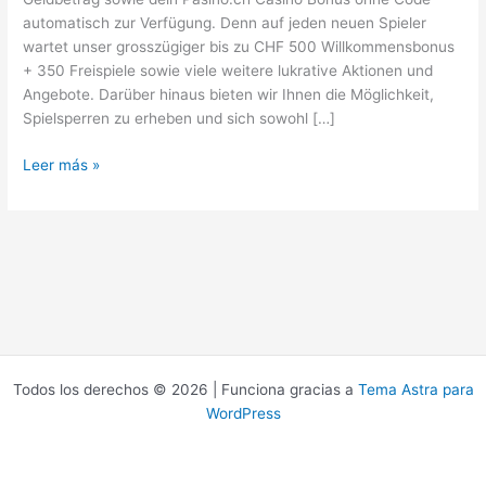
automatisch zur Verfügung. Denn auf jeden neuen Spieler
wartet unser grosszügiger bis zu CHF 500 Willkommensbonus
+ 350 Freispiele sowie viele weitere lukrative Aktionen und
Angebote. Darüber hinaus bieten wir Ihnen die Möglichkeit,
Spielsperren zu erheben und sich sowohl […]
Leer más »
Todos los derechos © 2026 | Funciona gracias a
Tema Astra para
WordPress