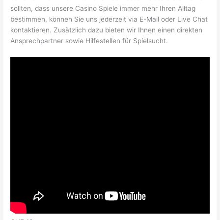
sollten, dass unsere Casino Spiele immer mehr Ihren Alltag
bestimmen, können Sie uns jederzeit via E-Mail oder Live Chat
kontaktieren. Zusätzlich dazu bieten wir Ihnen einen direkten
Ansprechpartner sowie Hilfestellen für Spielsucht.