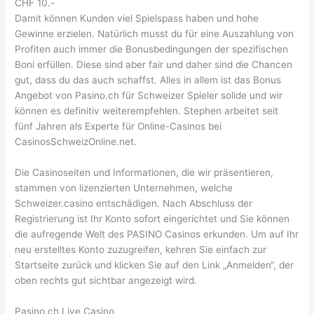
CHF 10.-
Damit können Kunden viel Spielspass haben und hohe
Gewinne erzielen. Natürlich musst du für eine Auszahlung von
Profiten auch immer die Bonusbedingungen der spezifischen
Boni erfüllen. Diese sind aber fair und daher sind die Chancen
gut, dass du das auch schaffst. Alles in allem ist das Bonus
Angebot von Pasino.ch für Schweizer Spieler solide und wir
können es definitiv weiterempfehlen. Stephen arbeitet seit
fünf Jahren als Experte für Online-Casinos bei
CasinosSchweizOnline.net.
Die Casinoseiten und Informationen, die wir präsentieren,
stammen von lizenzierten Unternehmen, welche
Schweizer.casino entschädigen. Nach Abschluss der
Registrierung ist Ihr Konto sofort eingerichtet und Sie können
die aufregende Welt des PASINO Casinos erkunden. Um auf Ihr
neu erstelltes Konto zuzugreifen, kehren Sie einfach zur
Startseite zurück und klicken Sie auf den Link „Anmelden“, der
oben rechts gut sichtbar angezeigt wird.
Pasino.ch Live Casino