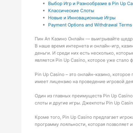
Выбор Игр и Разнообразие в Pin Up Ca
Классические Слоты
Новые и Инновационные Игры
Payment Options and Withdrawal Terms
Пин Ап Казино Онлайн — выигрывайте щедры
В наше время интернета и онлайн-игр, кази
деньги. И среди них есть несколько, котор
является Pin Up Casino, которое уже стало 
Pin Up Casino – это онлайн-казино, которое
имеет лицензию на проведение игровой дея
Один из главных преимуществ Pin Up Casino
слоты и другие игры. Джекпоты Pin Up Casi
Кроме того, Pin Up Casino предлагает игрок
программу лояльности, которая позволяет и