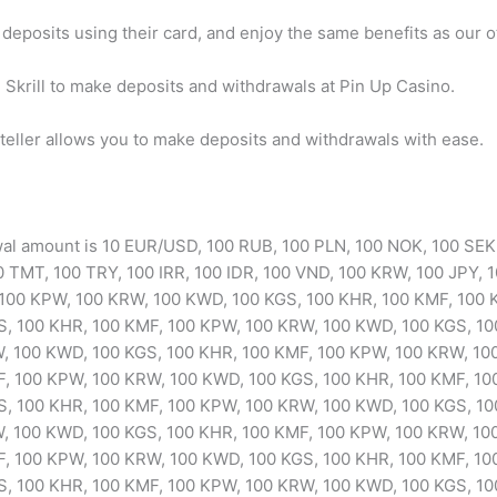
deposits using their card, and enjoy the same benefits as our 
use Skrill to make deposits and withdrawals at Pin Up Casino.
eteller allows you to make deposits and withdrawals with ease.
l amount is 10 EUR/USD, 100 RUB, 100 PLN, 100 NOK, 100 SEK,
 TMT, 100 TRY, 100 IRR, 100 IDR, 100 VND, 100 KRW, 100 JPY, 
, 100 KPW, 100 KRW, 100 KWD, 100 KGS, 100 KHR, 100 KMF, 100
S, 100 KHR, 100 KMF, 100 KPW, 100 KRW, 100 KWD, 100 KGS, 1
, 100 KWD, 100 KGS, 100 KHR, 100 KMF, 100 KPW, 100 KRW, 10
, 100 KPW, 100 KRW, 100 KWD, 100 KGS, 100 KHR, 100 KMF, 10
S, 100 KHR, 100 KMF, 100 KPW, 100 KRW, 100 KWD, 100 KGS, 1
, 100 KWD, 100 KGS, 100 KHR, 100 KMF, 100 KPW, 100 KRW, 10
, 100 KPW, 100 KRW, 100 KWD, 100 KGS, 100 KHR, 100 KMF, 10
S, 100 KHR, 100 KMF, 100 KPW, 100 KRW, 100 KWD, 100 KGS, 1