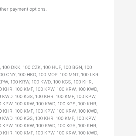
other payment options.
 100 DKK, 100 CZK, 100 HUF, 100 BGN, 100
100 CNY, 100 HKD, 100 MOP, 100 MNT, 100 LKR,
 KPW, 100 KRW, 100 KWD, 100 KGS, 100 KHR,
00 KHR, 100 KMF, 100 KPW, 100 KRW, 100 KWD,
0 KWD, 100 KGS, 100 KHR, 100 KMF, 100 KPW,
0 KPW, 100 KRW, 100 KWD, 100 KGS, 100 KHR,
00 KHR, 100 KMF, 100 KPW, 100 KRW, 100 KWD,
0 KWD, 100 KGS, 100 KHR, 100 KMF, 100 KPW,
0 KPW, 100 KRW, 100 KWD, 100 KGS, 100 KHR,
00 KHR, 100 KMF, 100 KPW, 100 KRW, 100 KWD,