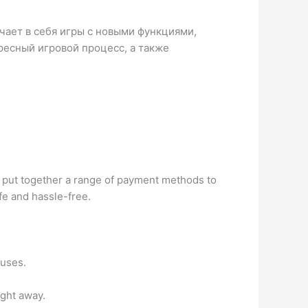
чает в себя игры с новыми функциями,
ресный игровой процесс, а также
 put together a range of payment methods to
fe and hassle-free.
nuses.
ight away.