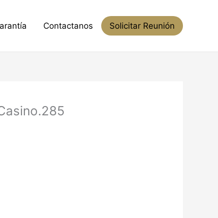
arantía
Contactanos
Solicitar Reunión
Casino.285