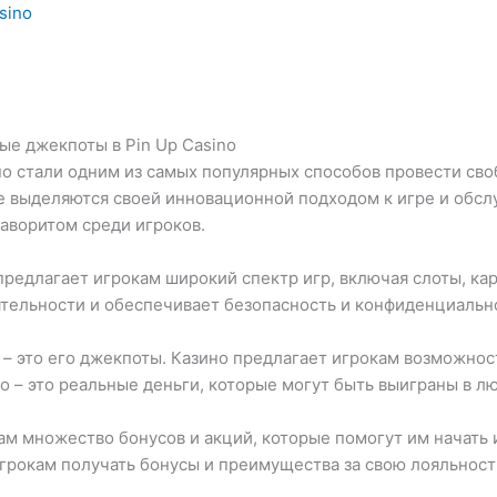
sino
е джекпоты в Pin Up Casino
но стали одним из самых популярных способов провести св
ые выделяются своей инновационной подходом к игре и обсл
фаворитом среди игроков.
 предлагает игрокам широкий спектр игр, включая слоты, ка
тельности и обеспечивает безопасность и конфиденциально
 – это его джекпоты. Казино предлагает игрокам возможнос
no – это реальные деньги, которые могут быть выиграны в л
ам множество бонусов и акций, которые помогут им начать 
грокам получать бонусы и преимущества за свою лояльност