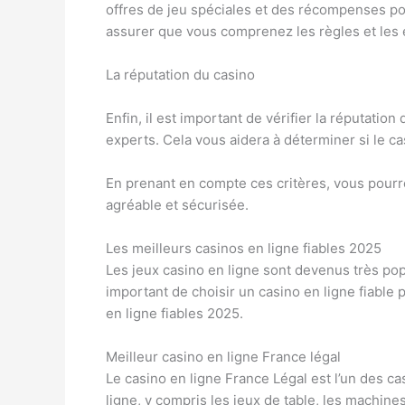
offres de jeu spéciales et des récompenses pour
assurer que vous comprenez les règles et les
La réputation du casino
Enfin, il est important de vérifier la réputatio
experts. Cela vous aidera à déterminer si le ca
En prenant en compte ces critères, vous pourrez
agréable et sécurisée.
Les meilleurs casinos en ligne fiables 2025
Les jeux casino en ligne sont devenus très pop
important de choisir un casino en ligne fiable
en ligne fiables 2025.
Meilleur casino en ligne France légal
Le casino en ligne France Légal est l’un des cas
ligne, y compris les jeux de table, les machine