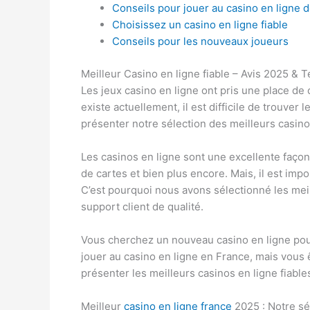
Conseils pour jouer au casino en ligne 
Choisissez un casino en ligne fiable
Conseils pour les nouveaux joueurs
Meilleur Casino en ligne fiable – Avis 2025 & 
Les jeux casino en ligne ont pris une place de 
existe actuellement, il est difficile de trouve
présenter notre sélection des meilleurs casinos
Les casinos en ligne sont une excellente faço
de cartes et bien plus encore. Mais, il est imp
C’est pourquoi nous avons sélectionné les meill
support client de qualité.
Vous cherchez un nouveau casino en ligne pour 
jouer au casino en ligne en France, mais vous 
présenter les meilleurs casinos en ligne fiables
Meilleur
casino en ligne france
2025 : Notre sél