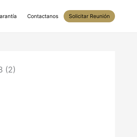
arantía
Contactanos
Solicitar Reunión
3 (2)