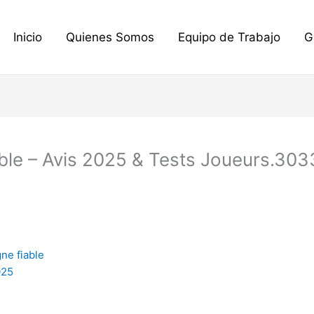
Inicio
Quienes Somos
Equipo de Trabajo
G
able – Avis 2025 & Tests Joueurs.303
gne fiable
025