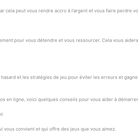
car cela peut vous rendre accro à l’argent et vous faire perdre v
ement pour vous détendre et vous ressourcer. Cela vous aidera 
 hasard et les stratégies de jeu pour éviter les erreurs et gagne
s en ligne, voici quelques conseils pour vous aider à démarrer
nt
qui vous convient et qui offre des jeux que vous aimez.