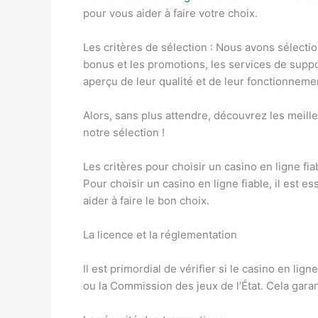
pour vous aider à faire votre choix.
Les critères de sélection : Nous avons sélection
bonus et les promotions, les services de suppor
aperçu de leur qualité et de leur fonctionneme
Alors, sans plus attendre, découvrez les meilleu
notre sélection !
Les critères pour choisir un casino en ligne fia
Pour choisir un casino en ligne fiable, il est 
aider à faire le bon choix.
La licence et la réglementation
Il est primordial de vérifier si le casino en li
ou la Commission des jeux de l’État. Cela gara