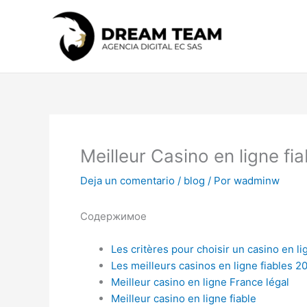
Ir
al
contenido
Meilleur Casino en ligne fi
Deja un comentario
/
blog
/ Por
wadminw
Содержимое
Les critères pour choisir un casino en li
Les meilleurs casinos en ligne fiables 2
Meilleur casino en ligne France légal
Meilleur casino en ligne fiable