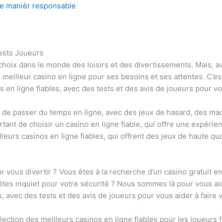
de manièr responsable
Tests Joueurs
choix dans le monde des loisirs et des divertissements. Mais, a
r le meilleur casino en ligne pour ses besoins et ses attentes. C
 en ligne fiables, avec des tests et des avis de joueurs pour vou
n de passer du temps en ligne, avec des jeux de hasard, des mac
ortant de choisir un casino en ligne fiable, qui offre une expéri
eurs casinos en ligne fiables, qui offrent des jeux de haute qua
vous divertir ? Vous êtes à la recherche d’un casino gratuit en 
êtes inquiet pour votre sécurité ? Nous sommes là pour vous aid
, avec des tests et des avis de joueurs pour vous aider à faire 
ection des meilleurs casinos en ligne fiables pour les joueurs f