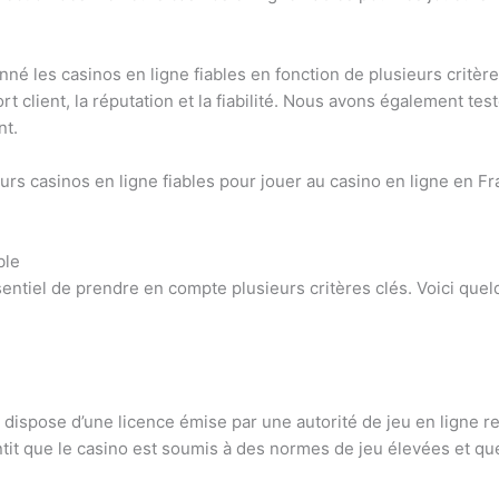
né les casinos en ligne fiables en fonction de plusieurs critères,
t client, la réputation et la fiabilité. Nous avons également te
nt.
rs casinos en ligne fiables pour jouer au casino en ligne en Fran
ble
essentiel de prendre en compte plusieurs critères clés. Voici q
gne dispose d’une licence émise par une autorité de jeu en ligne 
ntit que le casino est soumis à des normes de jeu élevées et qu